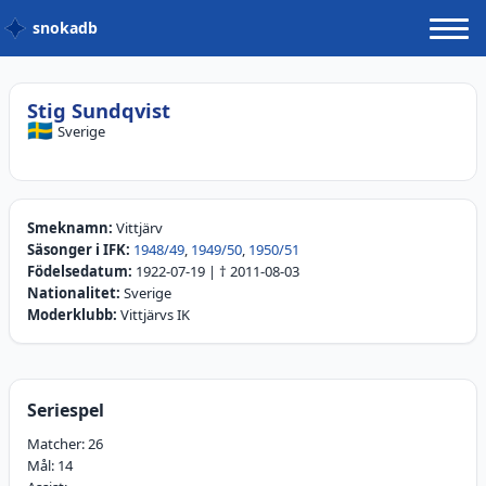
snokadb
Stig Sundqvist
🇸🇪
Sverige
Smeknamn:
Vittjärv
Säsonger i IFK:
1948/49
,
1949/50
,
1950/51
Födelsedatum:
1922-07-19
| †
2011-08-03
Nationalitet:
Sverige
Moderklubb:
Vittjärvs IK
Seriespel
Matcher:
26
Mål:
14