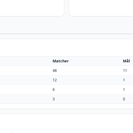
Matcher
Mål
48
11
12
1
6
1
3
0