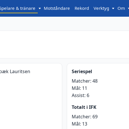
Spelare & tränare
Motståndare
Rekord
Verktyg
Om
bæk Lauritsen
Seriespel
Matcher:
48
Mål:
11
Assist:
6
Totalt i IFK
Matcher:
69
Mål:
13