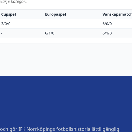
varje kategori.
Cupspel
Europaspel
Vänskapsmatc
3/0/0
-
6/0/0
-
6/1/0
6/1/0
ch gör IFK Norrköpings fotbollshistoria lättillgänglig.