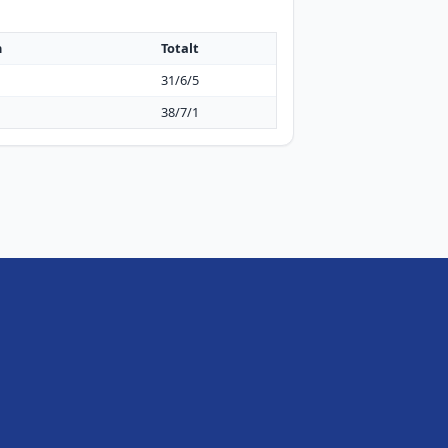
h
Totalt
31/6/5
38/7/1