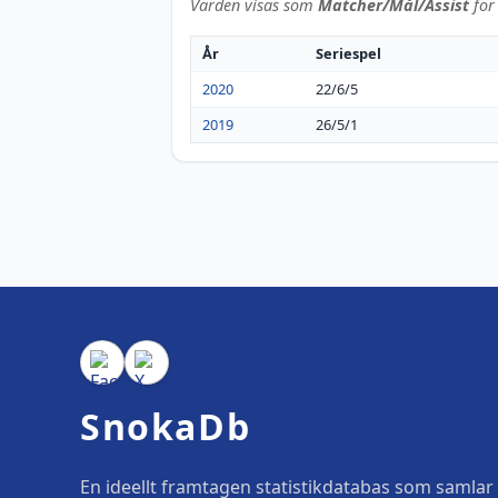
Värden visas som
Matcher/Mål/Assist
för 
År
Seriespel
2020
22/6/5
2019
26/5/1
SnokaDb
En ideellt framtagen statistikdatabas som samlar o