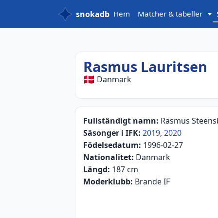
snokadb
Hem
Matcher & tabeller
Rasmus Lauritsen
🇩🇰
Danmark
Fullständigt namn:
Rasmus Steens
Säsonger i IFK:
2019
,
2020
Födelsedatum:
1996-02-27
Nationalitet:
Danmark
Längd:
187 cm
Moderklubb:
Brande IF