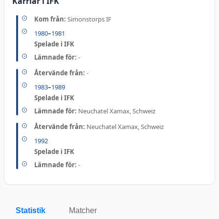
Karriär i IFK
Kom från:
Simonstorps IF
1980
–
1981
Spelade i IFK
Lämnade för:
-
Återvände från:
-
1983
–
1989
Spelade i IFK
Lämnade för:
Neuchatel Xamax, Schweiz
Återvände från:
Neuchatel Xamax, Schweiz
1992
Spelade i IFK
Lämnade för:
-
Statistik
Matcher