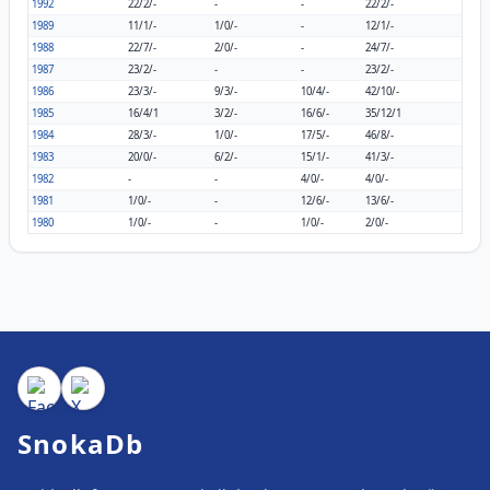
1992
22/2/-
-
-
22/2/-
1989
11/1/-
1/0/-
-
12/1/-
1988
22/7/-
2/0/-
-
24/7/-
1987
23/2/-
-
-
23/2/-
1986
23/3/-
9/3/-
10/4/-
42/10/-
1985
16/4/1
3/2/-
16/6/-
35/12/1
1984
28/3/-
1/0/-
17/5/-
46/8/-
1983
20/0/-
6/2/-
15/1/-
41/3/-
1982
-
-
4/0/-
4/0/-
1981
1/0/-
-
12/6/-
13/6/-
1980
1/0/-
-
1/0/-
2/0/-
SnokaDb