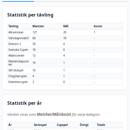
Statistik per tävling
Tävling
Matcher
Mål
Assist
Allsvenskan
127
20
1
Vänskapsmatch
60
18
-
Division 2
20
0
-
Svenska Cupen
18
6
-
Alliansserien
12
4
-
Mästerskapsser
10
1
-
ien
SM-Slutspel
10
1
-
Östgötacupen
4
1
-
Intertotocupen
3
0
-
Statistik per år
Värden visas som
Matcher/Mål/Assist
för varje kategori.
År
Seriespel
Cupspel
Övrigt
Totalt