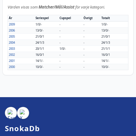
Värden visas som
Matcher/Mål/Assist
för varje kategori.
År
Seriespel
Cupspel
Övrigt
Totalt
2009
1/0/-
-
-
1/0/-
2006
13/0/-
-
-
13/0/-
2005
21/0/1
-
-
21/0/1
2004
24/1/3
-
-
24/1/3
2003
20/1/1
1/0/-
-
21/1/1
2002
16/0/1
-
-
16/0/1
2001
14/1/-
-
-
14/1/-
2000
10/0/-
-
-
10/0/-
SnokaDb