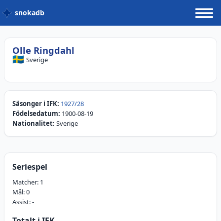
snokadb
Olle Ringdahl
🇸🇪
Sverige
Säsonger i IFK:
1927/28
Födelsedatum:
1900-08-19
Nationalitet:
Sverige
Seriespel
Matcher:
1
Mål:
0
Assist:
-
Totalt i IFK