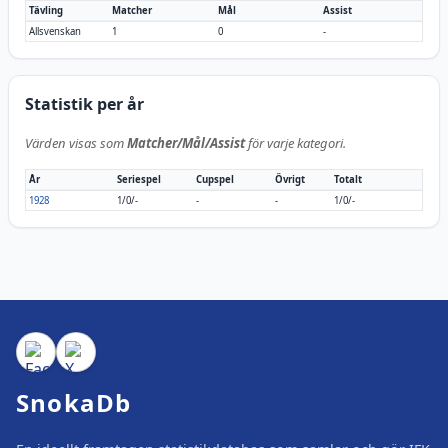
Tävling
Matcher
Mål
Assist
Allsvenskan
1
0
-
Statistik per år
Värden visas som
Matcher/Mål/Assist
för varje kategori.
År
Seriespel
Cupspel
Övrigt
Totalt
1928
1/0/-
-
-
1/0/-
SnokaDb