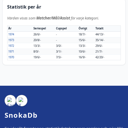
Statistik per år
Värden visas som
Matcher/Mål/Assist
för varje kategori.
År
Seriespel
Cupspel
Övrigt
Totalt
1974
26/6/-
-
18/7/-
44/13/-
1973
20/8/-
-
15/6/-
35/14/-
1972
13/3/-
3/0/-
13/3/-
29/6/-
1971
8/0/-
3/1/-
10/6/-
21/7/-
1970
19/6/-
7/5/-
16/9/-
42/20/-
SnokaDb