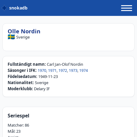
snokadb
Olle Nordin
🇸🇪
Sverige
Fullständigt namn:
Carl Jan-Olof Nordin
Säsonger i IFK:
1970
,
1971
,
1972
,
1973
,
1974
Födelsedatum:
1949-11-23
Nationalitet:
Sverige
Moderklubb:
Delary IF
Seriespel
Matcher:
86
Mål:
23