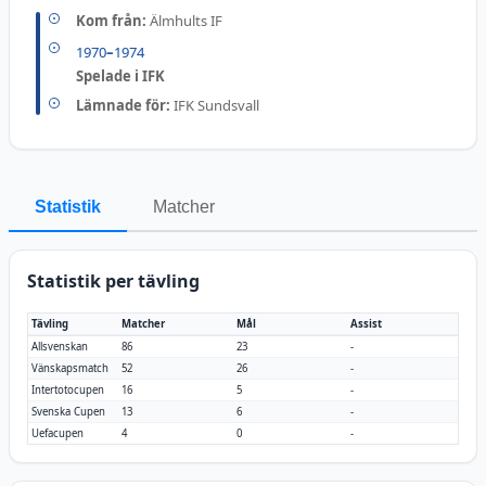
Kom från:
Älmhults IF
1970
–
1974
Spelade i IFK
Lämnade för:
IFK Sundsvall
Statistik
Matcher
Statistik per tävling
Tävling
Matcher
Mål
Assist
Allsvenskan
86
23
-
Vänskapsmatch
52
26
-
Intertotocupen
16
5
-
Svenska Cupen
13
6
-
Uefacupen
4
0
-