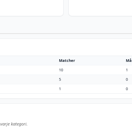
Matcher
Må
10
1
5
0
1
0
varje kategori.