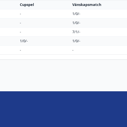
Cupspel
Vänskapsmatch
-
1/0/-
-
1/0/-
-
7/1/-
1/0/-
1/0/-
-
-