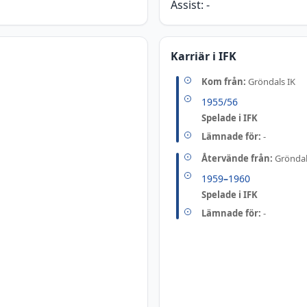
Assist:
-
Karriär i IFK
Kom från:
Gröndals IK
1955/56
Spelade i IFK
Lämnade för:
-
Återvände från:
Gröndal
1959
–
1960
Spelade i IFK
Lämnade för:
-