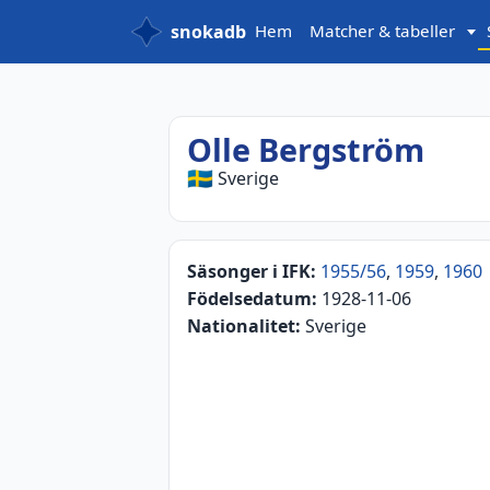
snokadb
Hem
Matcher & tabeller
Olle Bergström
🇸🇪
Sverige
Säsonger i IFK:
1955/56
,
1959
,
1960
Födelsedatum:
1928-11-06
Nationalitet:
Sverige