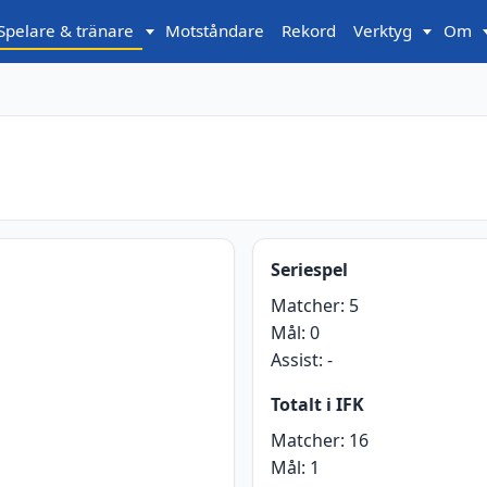
Spelare & tränare
Motståndare
Rekord
Verktyg
Om
Seriespel
Matcher:
5
Mål:
0
Assist:
-
Totalt i IFK
Matcher:
16
Mål:
1