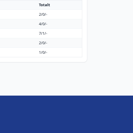
Totalt
2/0/-
4/0/-
7/1/-
2/0/-
1/0/-