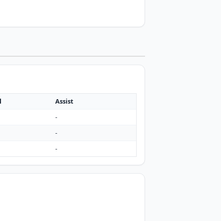
l
Assist
-
-
-