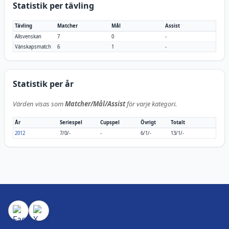
Statistik per tävling
Tävling
Matcher
Mål
Assist
Allsvenskan
7
0
-
Vänskapsmatch
6
1
-
Statistik per år
Värden visas som
Matcher/Mål/Assist
för varje kategori.
År
Seriespel
Cupspel
Övrigt
Totalt
2012
7/0/-
-
6/1/-
13/1/-