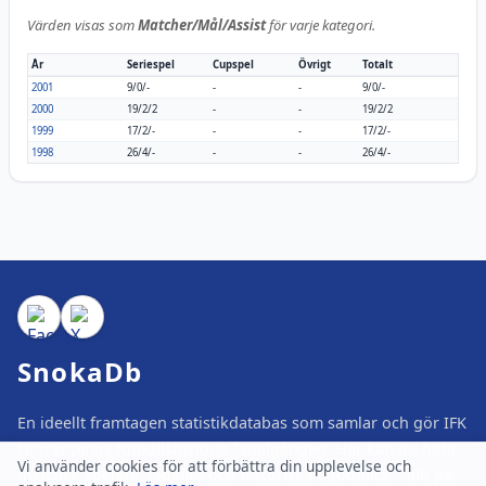
Värden visas som
Matcher/Mål/Assist
för varje kategori.
År
Seriespel
Cupspel
Övrigt
Totalt
2001
9/0/-
-
-
9/0/-
2000
19/2/2
-
-
19/2/2
1999
17/2/-
-
-
17/2/-
1998
26/4/-
-
-
26/4/-
SnokaDb
En ideellt framtagen statistikdatabas som samlar och gör IFK
Norrköpings fotbollshistoria lättillgänglig. Här kan du hitta
Vi använder cookies för att förbättra din upplevelse och
matcher, spelare, tabeller och historiska ögonblick – allt på