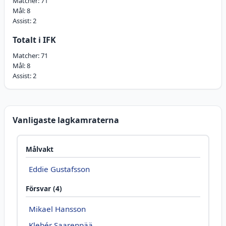
Matcher:
71
Mål:
8
Assist:
2
Totalt i IFK
Matcher:
71
Mål:
8
Assist:
2
Vanligaste lagkamraterna
Målvakt
Eddie Gustafsson
Försvar (4)
Mikael Hansson
Klebér Saarenpää