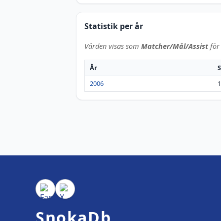
Statistik per år
Värden visas som
Matcher/Mål/Assist
för 
År
S
2006
1
SnokaDb