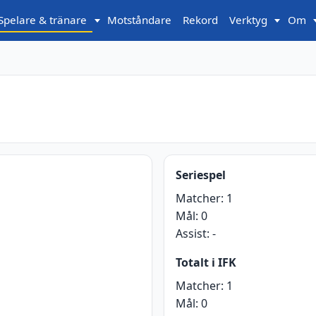
Spelare & tränare
Motståndare
Rekord
Verktyg
Om
Seriespel
Matcher:
1
Mål:
0
Assist:
-
Totalt i IFK
Matcher:
1
Mål:
0