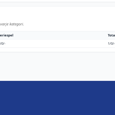
varje kategori.
eriespel
Tota
/0/-
1/0/-