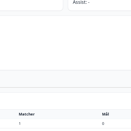
Assist:
-
Matcher
Mål
1
0