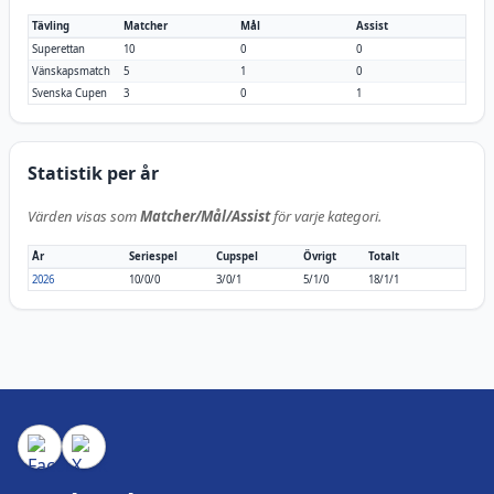
Tävling
Matcher
Mål
Assist
Superettan
10
0
0
Vänskapsmatch
5
1
0
Svenska Cupen
3
0
1
Statistik per år
Värden visas som
Matcher/Mål/Assist
för varje kategori.
År
Seriespel
Cupspel
Övrigt
Totalt
2026
10/0/0
3/0/1
5/1/0
18/1/1