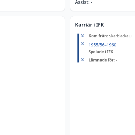
Assist:
-
Karriär i IFK
Kom från:
Skärblacka IF
1955/56
–
1960
Spelade i IFK
Lämnade för:
-