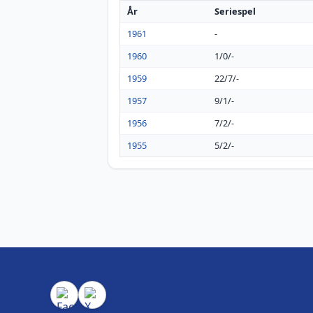
År
Seriespel
1961
-
1960
1/0/-
1959
22/7/-
1957
9/1/-
1956
7/2/-
1955
5/2/-