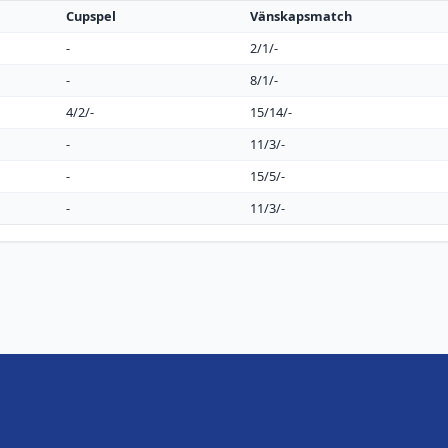
Cupspel
Vänskapsmatch
-
2/1/-
-
8/1/-
4/2/-
15/14/-
-
11/3/-
-
15/5/-
-
11/3/-