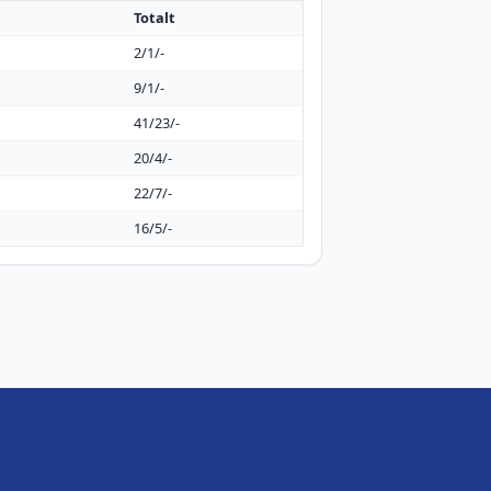
Totalt
2/1/-
9/1/-
41/23/-
20/4/-
22/7/-
16/5/-