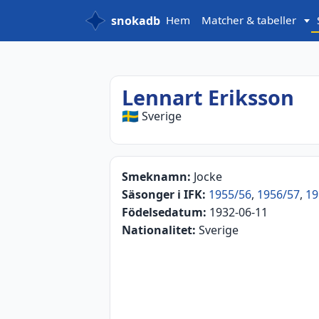
snokadb
Hem
Matcher & tabeller
Lennart Eriksson
🇸🇪
Sverige
Smeknamn:
Jocke
Säsonger i IFK:
1955/56
,
1956/57
,
19
Födelsedatum:
1932-06-11
Nationalitet:
Sverige