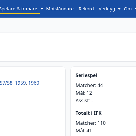
Spelare & tränare
Motståndare
Rekord
Verktyg
Om
Seriespel
57/58
,
1959
,
1960
Matcher:
44
Mål:
12
Assist:
-
Totalt i IFK
Matcher:
110
Mål:
41