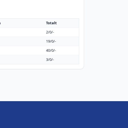
h
Totalt
2/0/-
19/0/-
40/0/-
3/0/-