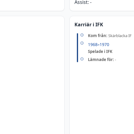
Assist:
-
Karriär i IFK
Kom från:
Skärblacka IF
1968
–
1970
Spelade i IFK
Lämnade för:
-