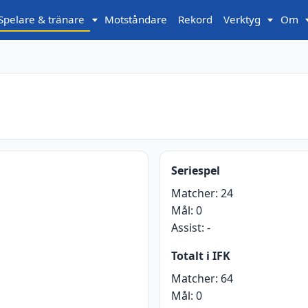
Spelare & tränare
Motståndare
Rekord
Verktyg
Om
Seriespel
Matcher:
24
Mål:
0
Assist:
-
Totalt i IFK
Matcher:
64
Mål:
0