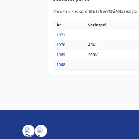
Värden visas som
Matcher/Mål/Assist
för 
År
Seriespel
1971
-
1970
4/0/-
1969
20/0/-
1968
-