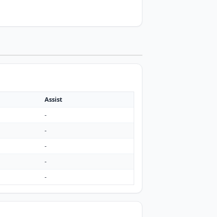
Assist
-
-
-
-
-