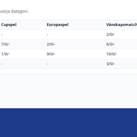
varje kategori.
Cupspel
Europaspel
Vänskapsmatc
-
-
2/0/-
7/0/-
2/0/-
6/0/-
1/0/-
9/0/-
10/0/-
-
-
3/0/-