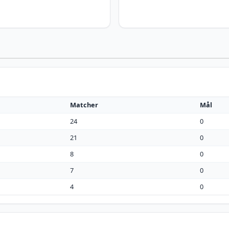
Matcher
Mål
24
0
21
0
8
0
7
0
4
0