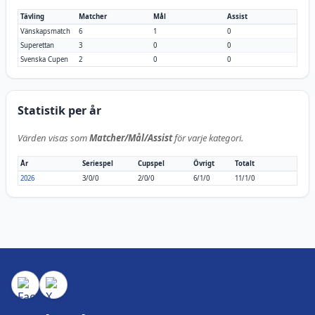
Tävling
Matcher
Mål
Assist
Vänskapsmatch
6
1
0
Superettan
3
0
0
Svenska Cupen
2
0
0
Statistik per år
Värden visas som
Matcher/Mål/Assist
för varje kategori.
År
Seriespel
Cupspel
Övrigt
Totalt
2026
3/0/0
2/0/0
6/1/0
11/1/0