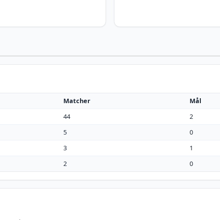
Matcher
Mål
44
2
5
0
3
1
2
0