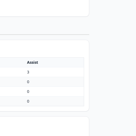
Assist
3
0
0
0