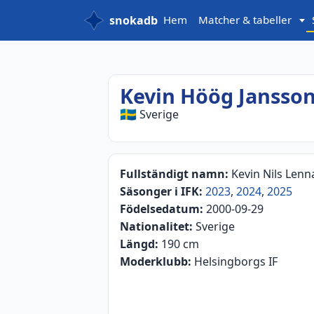
snokadb
Hem
Matcher & tabeller
Kevin Höög Jansso
🇸🇪
Sverige
Fullständigt namn:
Kevin Nils Len
Säsonger i IFK:
2023
,
2024
,
2025
Födelsedatum:
2000-09-29
Nationalitet:
Sverige
Längd:
190 cm
Moderklubb:
Helsingborgs IF