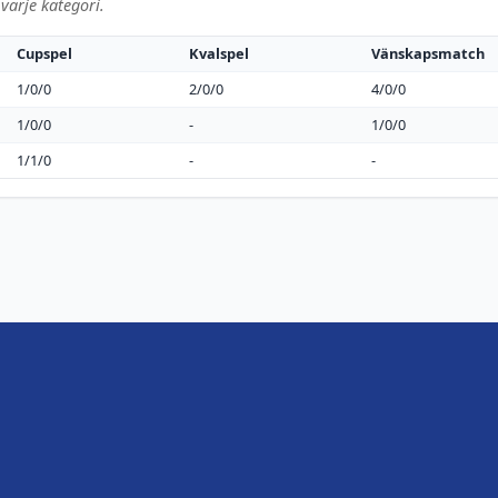
varje kategori.
Cupspel
Kvalspel
Vänskapsmatch
1/0/0
2/0/0
4/0/0
1/0/0
-
1/0/0
1/1/0
-
-