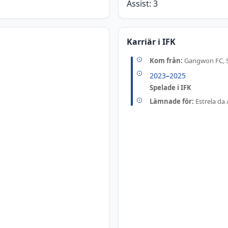
Assist:
3
Karriär i IFK
Kom från:
Gangwon FC, 
2023
–
2025
Spelade i IFK
Lämnade för:
Estrela da