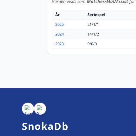
Värden visas som
Matcher/Mål/Assist
för 
År
Seriespel
2025
21/1/1
2024
14/1/2
2023
9/0/0
SnokaDb