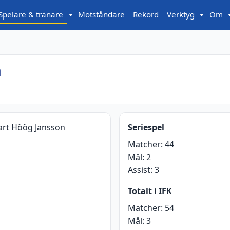
Spelare & tränare
Motståndare
Rekord
Verktyg
Om
n
nart Höög Jansson
Seriespel
Matcher:
44
Mål:
2
Assist:
3
Totalt i IFK
Matcher:
54
Mål:
3