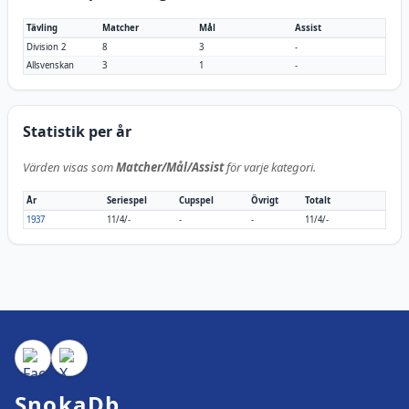
Tävling
Matcher
Mål
Assist
Division 2
8
3
-
Allsvenskan
3
1
-
Statistik per år
Värden visas som
Matcher/Mål/Assist
för varje kategori.
År
Seriespel
Cupspel
Övrigt
Totalt
1937
11/4/-
-
-
11/4/-
SnokaDb