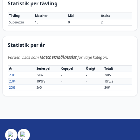
Statistik per tävling
Tävling
Matcher
Mål
Assist
Superettan
15
0
2
Statistik per år
Värden visas som
Matcher/Mål/Assist
för varje kategori.
År
Seriespel
Cupspel
Övrigt
Totalt
2005
3/0/-
-
-
3/0/-
2004
10/0/2
-
-
10/0/2
2003
2/0/-
-
-
2/0/-