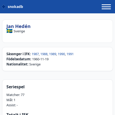
snokadb
Jan Hedén
🇸🇪
Sverige
Säsonger i IFK:
1987
,
1988
,
1989
,
1990
,
1991
Födelsedatum:
1960-11-19
Nationalitet:
Sverige
Seriespel
Matcher:
77
Mål:
1
Assist:
-
Totalt i IFK