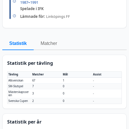
1987
–
1991
Spelade i IFK
Lämnade för:
Linköpings FF
Statistik
Matcher
Statistik per tävling
Tävling
Matcher
Mål
Assist
Allsvenskan
67
1
-
SM-Slutspel
7
0
-
Mästerskapsser
3
0
-
ien
Svenska Cupen
2
0
-
Statistik per år