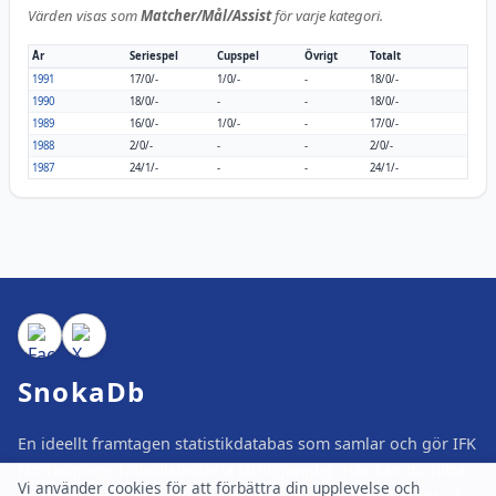
Värden visas som
Matcher/Mål/Assist
för varje kategori.
År
Seriespel
Cupspel
Övrigt
Totalt
1991
17/0/-
1/0/-
-
18/0/-
1990
18/0/-
-
-
18/0/-
1989
16/0/-
1/0/-
-
17/0/-
1988
2/0/-
-
-
2/0/-
1987
24/1/-
-
-
24/1/-
SnokaDb
En ideellt framtagen statistikdatabas som samlar och gör IFK
Norrköpings fotbollshistoria lättillgänglig. Här kan du hitta
Vi använder cookies för att förbättra din upplevelse och