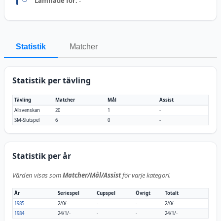
Lämnade för:
-
Statistik
Matcher
Statistik per tävling
Tävling
Matcher
Mål
Assist
Allsvenskan
20
1
-
SM-Slutspel
6
0
-
Statistik per år
Värden visas som
Matcher/Mål/Assist
för varje kategori.
År
Seriespel
Cupspel
Övrigt
Totalt
1985
2/0/-
-
-
2/0/-
1984
24/1/-
-
-
24/1/-