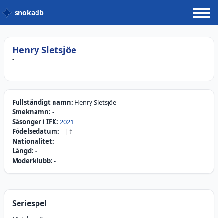
snokadb
Henry Sletsjöe
-
Fullständigt namn:
Henry Sletsjöe
Smeknamn:
-
Säsonger i IFK:
2021
Födelsedatum:
-
| †
-
Nationalitet:
-
Längd:
-
Moderklubb:
-
Seriespel