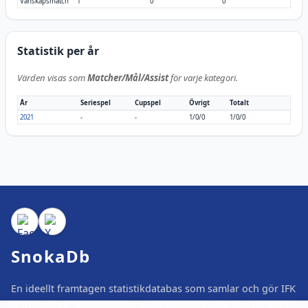
Vänskapsmatch
1
0
0
Statistik per år
Värden visas som
Matcher/Mål/Assist
för varje kategori.
År
Seriespel
Cupspel
Övrigt
Totalt
2021
-
-
1/0/0
1/0/0
SnokaDb
En ideellt framtagen statistikdatabas som samlar och gör IFK
Norrköpings fotbollshistoria lättillgänglig. Här kan du hitta