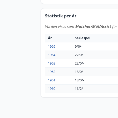
Statistik per år
Värden visas som
Matcher/Mål/Assist
för 
År
Seriespel
1965
9/0/-
1964
22/0/-
1963
22/0/-
1962
18/0/-
1961
18/0/-
1960
11/2/-