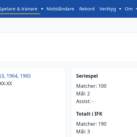
Spelare & tränare
Motståndare
Rekord
Verktyg
Om
63
,
1964
,
1965
Seriespel
XX-XX
Matcher:
100
Mål:
2
Assist:
-
Totalt i IFK
Matcher:
190
Mål:
3