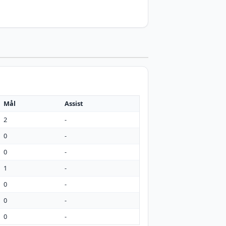
Mål
Assist
2
-
0
-
0
-
1
-
0
-
0
-
0
-