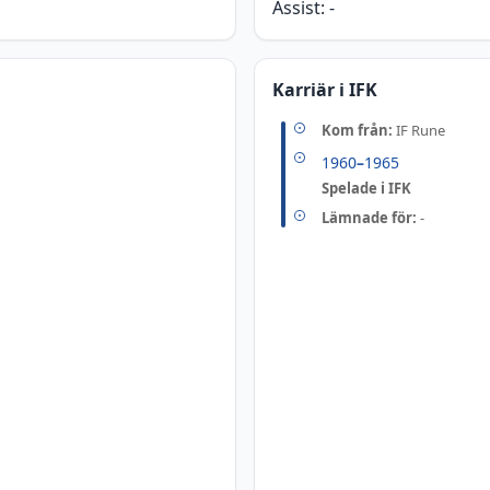
Assist:
-
Karriär i IFK
Kom från:
IF Rune
1960
–
1965
Spelade i IFK
Lämnade för:
-