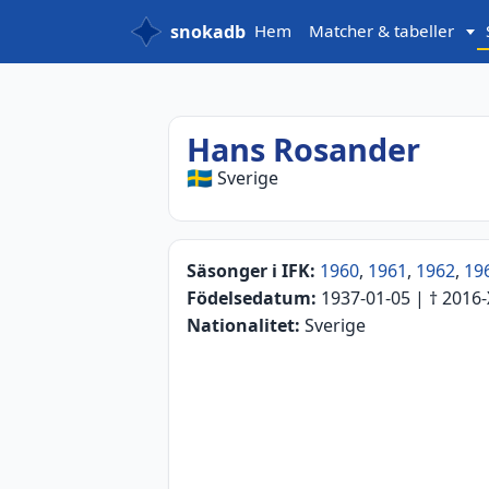
snokadb
Hem
Matcher & tabeller
Hans Rosander
🇸🇪
Sverige
Säsonger i IFK:
1960
,
1961
,
1962
,
19
Födelsedatum:
1937-01-05
| †
2016-
Nationalitet:
Sverige