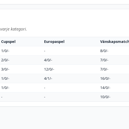
varje kategori.
Cupspel
Europaspel
Vänskapsmatc
1/0/-
-
8/0/-
2/0/-
4/0/-
7/0/-
3/0/-
12/0/-
7/0/-
1/0/-
4/1/-
16/0/-
1/0/-
-
14/0/-
-
-
10/0/-