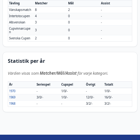
Tävling
Matcher
Mål
Assist
Vänskapsmatch
8
2
-
Intertotocupen
4
0
-
Allsvenskan
3
0
-
Cupvinnarcupe
3
0
-
n
Svenska Cupen
2
0
-
Statistik per år
Värden visas som
Matcher/Mål/Assist
för varje kategori.
År
Seriespel
Cupspel
Övrigt
Totalt
1970
-
1/0/-
-
1/0/-
1969
3/0/-
1/0/-
12/0/-
16/0/-
1968
-
-
3/2/-
3/2/-