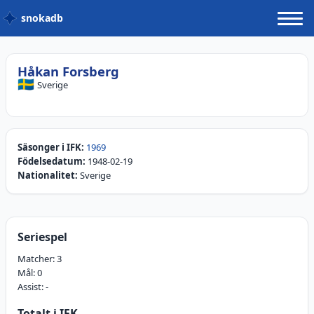
snokadb
Håkan Forsberg
🇸🇪
Sverige
Säsonger i IFK:
1969
Födelsedatum:
1948-02-19
Nationalitet:
Sverige
Seriespel
Matcher:
3
Mål:
0
Assist:
-
Totalt i IFK