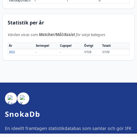
Vänskapsmatch
1
1
0
Statistik per år
Värden visas som
Matcher/Mål/Assist
för varje kategori.
År
Seriespel
Cupspel
Övrigt
Totalt
2022
-
-
1/1/0
1/1/0
SnokaDb
En ideellt framtagen statistikdatabas som samlar och gör IFK
Norrköpings fotbollshistoria lättillgänglig. Här kan du hitta