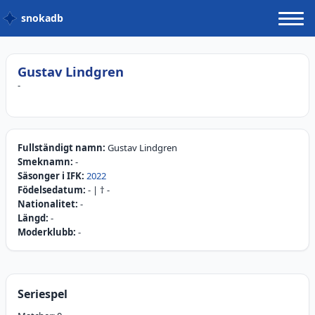
snokadb
Gustav Lindgren
-
Fullständigt namn:
Gustav Lindgren
Smeknamn:
-
Säsonger i IFK:
2022
Födelsedatum:
-
| †
-
Nationalitet:
-
Längd:
-
Moderklubb:
-
Seriespel