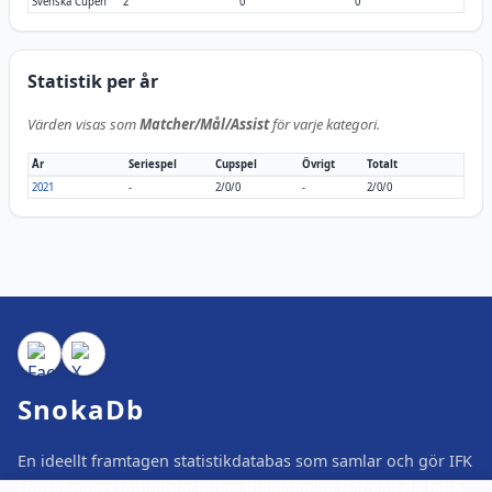
Svenska Cupen
2
0
0
Statistik per år
Värden visas som
Matcher/Mål/Assist
för varje kategori.
År
Seriespel
Cupspel
Övrigt
Totalt
2021
-
2/0/0
-
2/0/0
SnokaDb
En ideellt framtagen statistikdatabas som samlar och gör IFK
Norrköpings fotbollshistoria lättillgänglig. Här kan du hitta