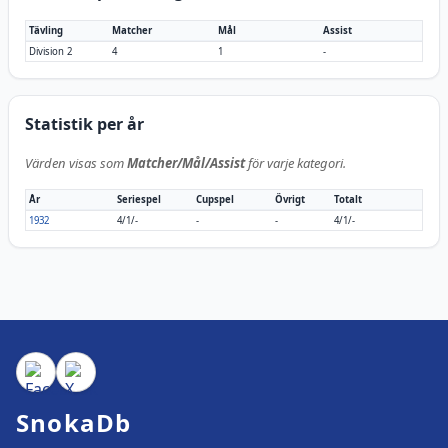
Tävling
Matcher
Mål
Assist
Division 2
4
1
-
Statistik per år
Värden visas som
Matcher/Mål/Assist
för varje kategori.
År
Seriespel
Cupspel
Övrigt
Totalt
1932
4/1/-
-
-
4/1/-
SnokaDb