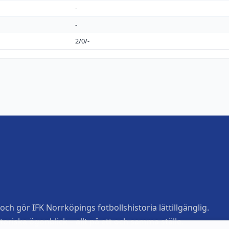
-
-
2/0/-
ch gör IFK Norrköpings fotbollshistoria lättillgänglig.
toriska ögonblick – allt på ett och samma ställe.