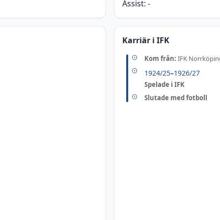
Assist:
-
Karriär i IFK
Kom från:
IFK Norrköpin
1924/25
–
1926/27
Spelade i IFK
Slutade med fotboll