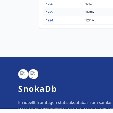
1926
3/1/-
1925
16/0/-
1924
12/1/-
SnokaDb
En ideellt framtagen statistikdatabas som samlar o
Här kan du hitta matcher, spelare, tabeller och his