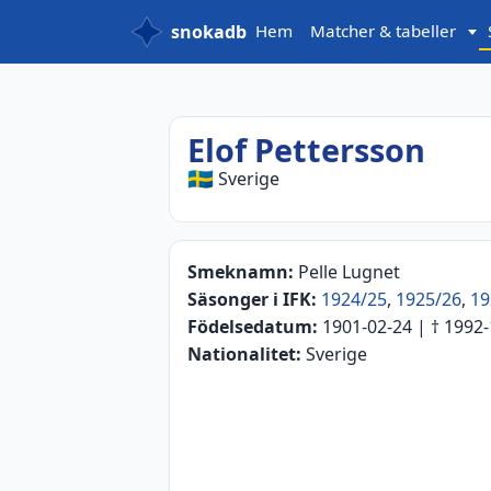
snokadb
Hem
Matcher & tabeller
Elof Pettersson
🇸🇪
Sverige
Smeknamn:
Pelle Lugnet
Säsonger i IFK:
1924/25
,
1925/26
,
19
Födelsedatum:
1901-02-24
| †
1992-
Nationalitet:
Sverige