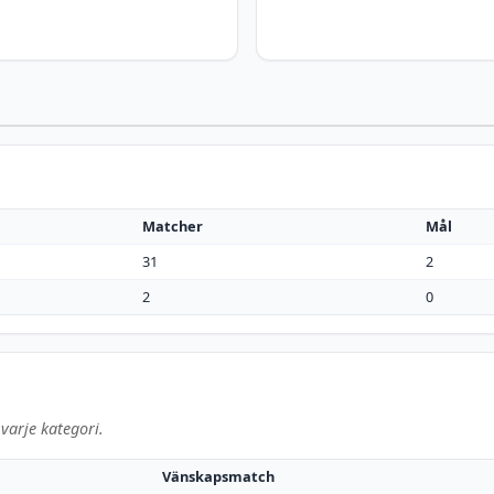
Matcher
Mål
31
2
2
0
varje kategori.
Vänskapsmatch