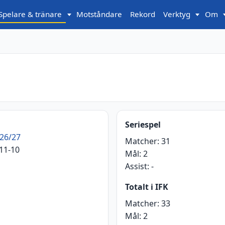
Spelare & tränare
Motståndare
Rekord
Verktyg
Om
Seriespel
26/27
Matcher:
31
11-10
Mål:
2
Assist:
-
Totalt i IFK
Matcher:
33
Mål:
2