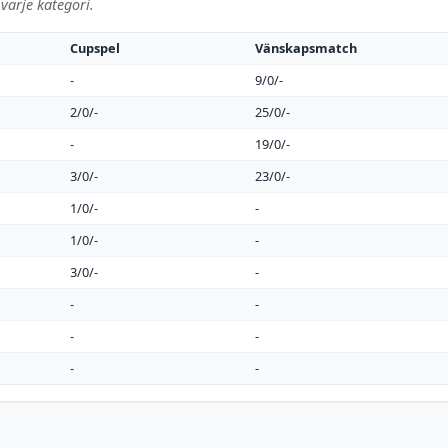
varje kategori.
Cupspel
Vänskapsmatch
-
9/0/-
2/0/-
25/0/-
-
19/0/-
3/0/-
23/0/-
1/0/-
-
1/0/-
-
3/0/-
-
-
-
-
-
-
-