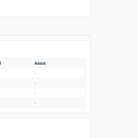
l
Assist
-
-
-
-