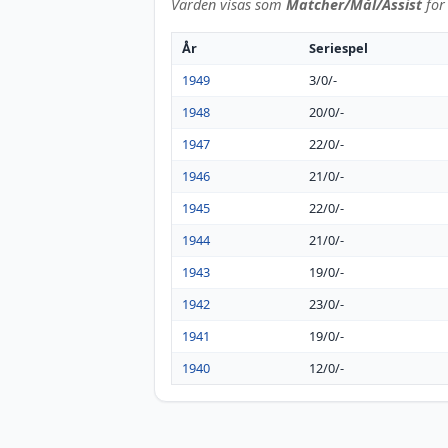
Värden visas som
Matcher/Mål/Assist
för 
År
Seriespel
1949
3/0/-
1948
20/0/-
1947
22/0/-
1946
21/0/-
1945
22/0/-
1944
21/0/-
1943
19/0/-
1942
23/0/-
1941
19/0/-
1940
12/0/-