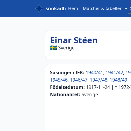
snokadb
Hem
Matcher & tabeller
Einar Stéen
🇸🇪
Sverige
Säsonger i IFK:
1940/41
,
1941/42
,
19
1945/46
,
1946/47
,
1947/48
,
1948/49
Födelsedatum:
1917-11-24
| †
1972-
Nationalitet:
Sverige