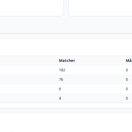
Matcher
Må
182
0
76
0
6
0
4
0