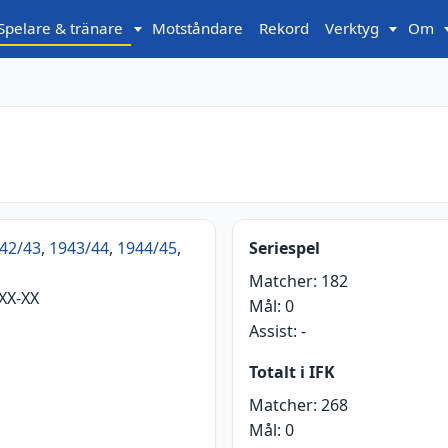
Spelare & tränare
Motståndare
Rekord
Verktyg
Om
42/43
,
1943/44
,
1944/45
,
Seriespel
Matcher:
182
XX-XX
Mål:
0
Assist:
-
Totalt i IFK
Matcher:
268
Mål:
0