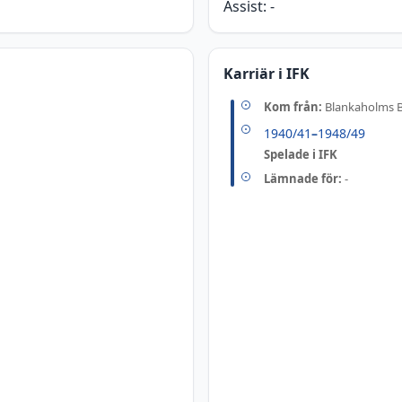
Assist:
-
Karriär i IFK
Kom från:
Blankaholms 
1940/41
–
1948/49
Spelade i IFK
Lämnade för:
-