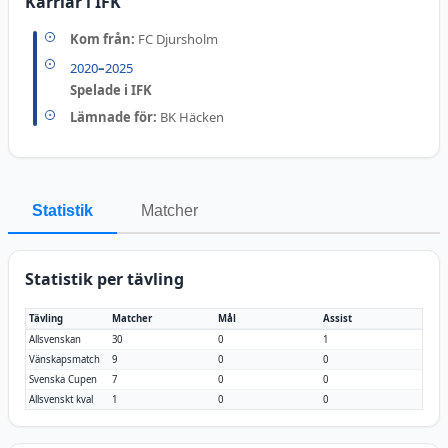
Karriär i IFK
Kom från:
FC Djursholm
2020
–
2025
Spelade i IFK
Lämnade för:
BK Häcken
Statistik
Matcher
Statistik per tävling
Tävling
Matcher
Mål
Assist
Allsvenskan
30
0
1
Vänskapsmatch
9
0
0
Svenska Cupen
7
0
0
Allsvenskt kval
1
0
0