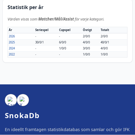
Statistik per år
Värden visas som
Matcher/Mål/Assist
för varje kategori.
År
Seriespel
Cupspel
Övrigt
Totalt
2026
-
-
2/0/0
2/0/0
2025
30/0/1
6/0/0
4/0/0
40/0/1
2024
-
1/0/0
3/0/0
4/0/0
2022
-
-
1/0/0
1/0/0
SnokaDb
En ideellt framtagen statistikdatabas som samlar och gör IFK