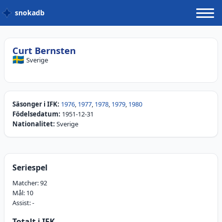
snokadb
Curt Bernsten
🇸🇪
Sverige
Säsonger i IFK:
1976
,
1977
,
1978
,
1979
,
1980
Födelsedatum:
1951-12-31
Nationalitet:
Sverige
Seriespel
Matcher:
92
Mål:
10
Assist:
-
Totalt i IFK