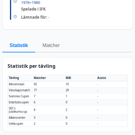
1976
–
1980
Spelade i IFK
Lämnade för:
-
Statistik
Matcher
Statistik per tävling
Tävling
Matcher
Mål
Assist
Allsvenskan
92
10
-
Vänskapsmatch
77
29
-
Svenska Cupen
7
1
-
Intertotocupen
6
0
-
SEF:s
6
2
-
Jubileumscup
Alliansserien
3
0
-
Uefacupen
2
0
-