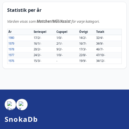
Statistik per år
Värden visas som
Matcher/Mål/Assist
för varje kategori.
År
Seriespel
Cupspel
Övrigt
Totalt
1980
17/2/-
1/0/-
14/2/-
32/4/-
1979
16/1/-
2/1/-
16/7/-
34/9/-
1978
20/2/-
9/2/-
17/3/-
46/7/-
1977
24/2/-
1/0/-
22/8/-
47/10/-
1976
15/3/-
-
19/9/-
34/12/-
SnokaDb