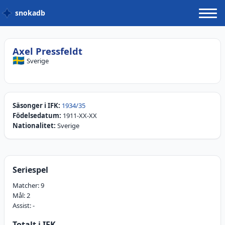
snokadb
Axel Pressfeldt
🇸🇪
Sverige
Säsonger i IFK:
1934/35
Födelsedatum:
1911-XX-XX
Nationalitet:
Sverige
Seriespel
Matcher:
9
Mål:
2
Assist:
-
Totalt i IFK