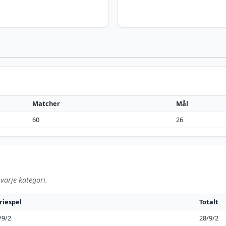
Matcher
Mål
60
26
varje kategori.
riespel
Totalt
/9/2
28/9/2