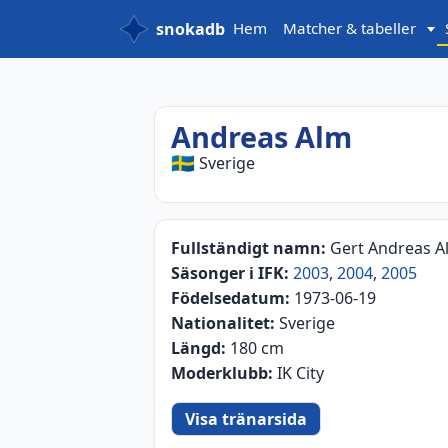
snokadb
Hem
Matcher & tabeller
Andreas Alm
🇸🇪
Sverige
Fullständigt namn:
Gert Andreas A
Säsonger i IFK:
2003
,
2004
,
2005
Födelsedatum:
1973-06-19
Nationalitet:
Sverige
Längd:
180 cm
Moderklubb:
IK City
Visa tränarsida