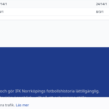
/14/1
24/14/1
3/1
8/3/1
ch gör IFK Norrköpings fotbollshistoria lättillgänglig.
toriska ögonblick – allt på ett och samma ställe.
ra trafik.
Läs mer