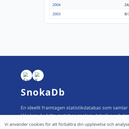
2004
24
2003
8/
SnokaDb
En ideellt framtagen statistikdatabas som samlar o
Här kan du hitta matcher, spelare, tabeller och his
Vi använder cookies för att förbättra din upplevelse och analyse