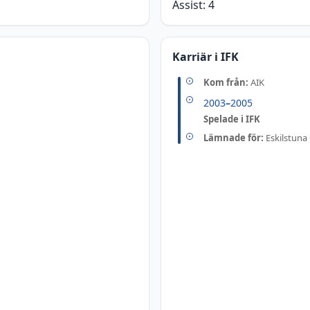
Assist:
4
Karriär i IFK
Kom från:
AIK
2003
–
2005
Spelade i IFK
Lämnade för:
Eskilstuna 