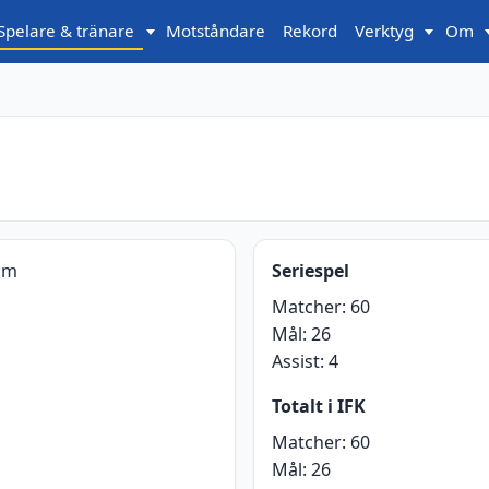
Spelare & tränare
Motståndare
Rekord
Verktyg
Om
lm
Seriespel
Matcher:
60
Mål:
26
Assist:
4
Totalt i IFK
Matcher:
60
Mål:
26