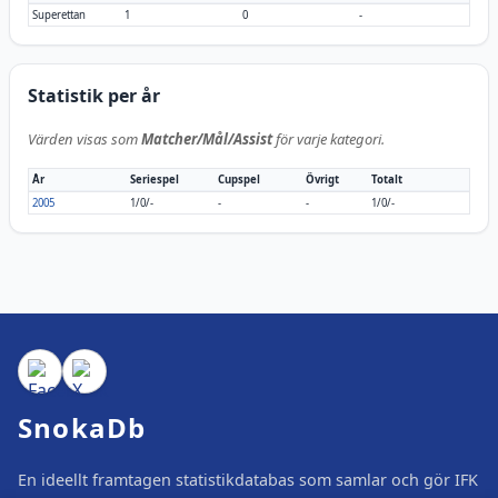
Superettan
1
0
-
Statistik per år
Värden visas som
Matcher/Mål/Assist
för varje kategori.
År
Seriespel
Cupspel
Övrigt
Totalt
2005
1/0/-
-
-
1/0/-
SnokaDb
En ideellt framtagen statistikdatabas som samlar och gör IFK