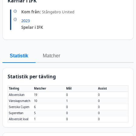
Karriär i IFK
Kom från:
Stångebro United
2023
Spelar i IFK
Statistik
Matcher
Statistik per tävling
Tävling
Matcher
Mål
Assist
Allsvenskan
19
0
0
Vänskapsmatch
10
1
0
Svenska Cupen
6
0
0
Superettan
5
0
0
Allsvenskt kval
1
0
0