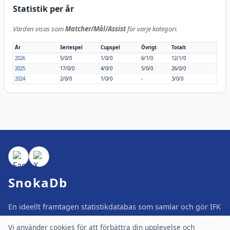
Statistik per år
Värden visas som
Matcher/Mål/Assist
för varje kategori.
År
Seriespel
Cupspel
Övrigt
Totalt
2026
5/0/0
1/0/0
6/1/0
12/1/0
2025
17/0/0
4/0/0
5/0/0
26/0/0
2024
2/0/0
1/0/0
-
3/0/0
SnokaDb
En ideellt framtagen statistikdatabas som samlar och gör IFK
Norrköpings fotbollshistoria lättillgänglig. Här kan du hitta
Vi använder cookies för att förbättra din upplevelse och