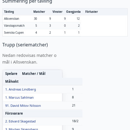
Summering per tävling
Tävling
Matcher
Vinster
Oavgjorda
Förluster
Allsvenskan
30
9
9
12
Vänskapsmatch
5
3
0
2
Svenska Cupen
4
2
1
1
Trupp (seriematcher)
Nedan redovisas matcher o
mål i
Allsvenskan
.
Spelare
Matcher / Mål
Målvakt
1
1. Andreas Lindberg
8
1. Marcus Sahlman
21
91. David Mitov Nilsson
Försvarare
18/2
2. Edvard Skagestad
9
3. Morten Skjønsberg