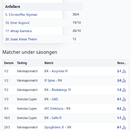
Anfallare
30/4
5. Christoffer Nyman
19/10
10. Emir Kujović
26/10
17. Alhaji Kamara
12
20. Isaac Kiese Thelin
Matcher under säsongen
Datum
Tävling
Match
Resultat
1/2
Vänskapsmatch
IFK
–
Assyriska FF
2-1
1/2
Vänskapsmatch
IF Sylvia
–
IFK
2-0
7/2
Vänskapsmatch
IFK
–
Åtvidabergs FF
1-3
1/3
Svenska Cupen
IFK
–
GAIS
0-1
9/3
Svenska Cupen
AFC Eskilstuna
–
IFK
0-2
16/3
Svenska Cupen
IFK
–
Gefle IF
1-1
23/3
Vänskapsmatch
Djurgårdens IF
–
IFK
0-1