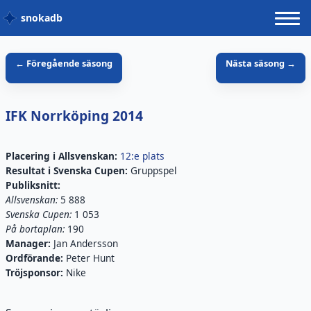
snokadb
← Föregående säsong
Nästa säsong →
IFK Norrköping
2014
Placering i
Allsvenskan
:
12:e plats
Resultat i
Svenska Cupen
:
Gruppspel
Publiksnitt:
Allsvenskan
:
5 888
Svenska Cupen:
1 053
På bortaplan:
190
Manager:
Jan Andersson
Ordförande:
Peter Hunt
Tröjsponsor:
Nike