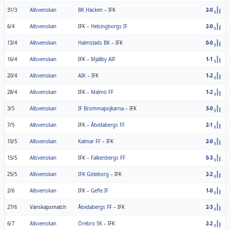
31/3
Allsvenskan
BK Häcken
–
IFK
2-0
6/4
Allsvenskan
IFK
–
Helsingborgs IF
2-0
13/4
Allsvenskan
Halmstads BK
–
IFK
0-0
16/4
Allsvenskan
IFK
–
Mjällby AIF
1-1
20/4
Allsvenskan
AIK
–
IFK
1-2
28/4
Allsvenskan
IFK
–
Malmö FF
1-2
3/5
Allsvenskan
IF Brommapojkarna
–
IFK
3-0
7/5
Allsvenskan
IFK
–
Åtvidabergs FF
2-1
10/5
Allsvenskan
Kalmar FF
–
IFK
2-0
15/5
Allsvenskan
IFK
–
Falkenbergs FF
0-3
25/5
Allsvenskan
IFK Göteborg
–
IFK
2-2
2/6
Allsvenskan
IFK
–
Gefle IF
1-0
27/6
Vänskapsmatch
Åtvidabergs FF
–
IFK
2-3
6/7
Allsvenskan
Örebro SK
–
IFK
2-2