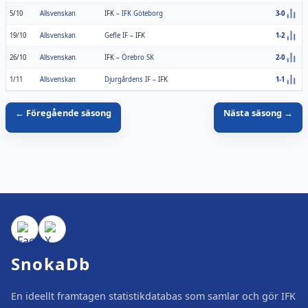
5/10
Allsvenskan
IFK
–
IFK Göteborg
3-0
19/10
Allsvenskan
Gefle IF
–
IFK
1-2
26/10
Allsvenskan
IFK
–
Örebro SK
2-0
1/11
Allsvenskan
Djurgårdens IF
–
IFK
1-1
← Föregående säsong
Nästa säsong →
SnokaDb
En ideellt framtagen statistikdatabas som samlar och gör IFK