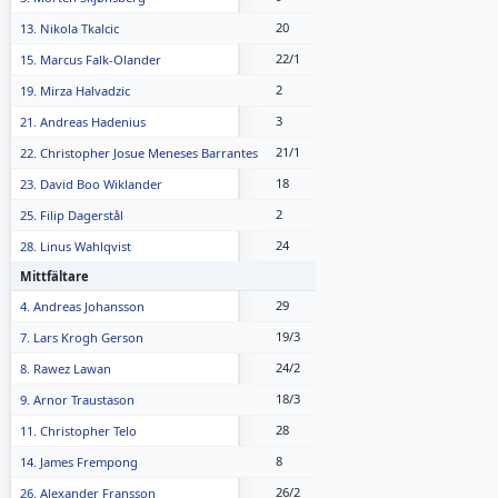
20
13. Nikola Tkalcic
22/1
15. Marcus Falk-Olander
2
19. Mirza Halvadzic
3
21. Andreas Hadenius
21/1
22. Christopher Josue Meneses Barrantes
18
23. David Boo Wiklander
2
25. Filip Dagerstål
24
28. Linus Wahlqvist
Mittfältare
29
4. Andreas Johansson
19/3
7. Lars Krogh Gerson
24/2
8. Rawez Lawan
18/3
9. Arnor Traustason
28
11. Christopher Telo
8
14. James Frempong
26/2
26. Alexander Fransson