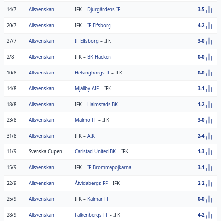
14/7
Allsvenskan
IFK
–
Djurgårdens IF
3-5
20/7
Allsvenskan
IFK
–
IF Elfsborg
4-2
27/7
Allsvenskan
IF Elfsborg
–
IFK
3-0
2/8
Allsvenskan
IFK
–
BK Häcken
0-0
10/8
Allsvenskan
Helsingborgs IF
–
IFK
0-0
14/8
Allsvenskan
Mjällby AIF
–
IFK
3-1
18/8
Allsvenskan
IFK
–
Halmstads BK
1-2
23/8
Allsvenskan
Malmö FF
–
IFK
3-0
31/8
Allsvenskan
IFK
–
AIK
2-4
11/9
Svenska Cupen
Carlstad United BK
–
IFK
1-3
15/9
Allsvenskan
IFK
–
IF Brommapojkarna
3-1
22/9
Allsvenskan
Åtvidabergs FF
–
IFK
2-2
25/9
Allsvenskan
IFK
–
Kalmar FF
0-0
28/9
Allsvenskan
Falkenbergs FF
–
IFK
4-2