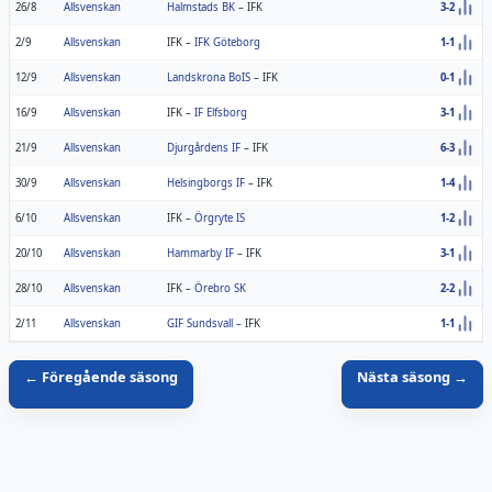
26/8
Allsvenskan
Halmstads BK
–
IFK
3-2
2/9
Allsvenskan
IFK
–
IFK Göteborg
1-1
12/9
Allsvenskan
Landskrona BoIS
–
IFK
0-1
16/9
Allsvenskan
IFK
–
IF Elfsborg
3-1
21/9
Allsvenskan
Djurgårdens IF
–
IFK
6-3
30/9
Allsvenskan
Helsingborgs IF
–
IFK
1-4
6/10
Allsvenskan
IFK
–
Örgryte IS
1-2
20/10
Allsvenskan
Hammarby IF
–
IFK
3-1
28/10
Allsvenskan
IFK
–
Örebro SK
2-2
2/11
Allsvenskan
GIF Sundsvall
–
IFK
1-1
← Föregående säsong
Nästa säsong →