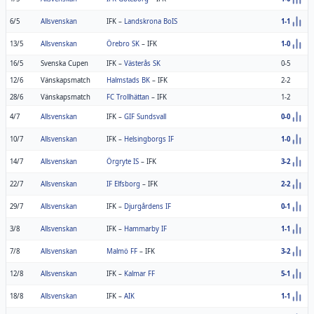
6/5
Allsvenskan
IFK
–
Landskrona BoIS
1-1
13/5
Allsvenskan
Örebro SK
–
IFK
1-0
16/5
Svenska Cupen
IFK
–
Västerås SK
0-5
12/6
Vänskapsmatch
Halmstads BK
–
IFK
2-2
28/6
Vänskapsmatch
FC Trollhättan
–
IFK
1-2
4/7
Allsvenskan
IFK
–
GIF Sundsvall
0-0
10/7
Allsvenskan
IFK
–
Helsingborgs IF
1-0
14/7
Allsvenskan
Örgryte IS
–
IFK
3-2
22/7
Allsvenskan
IF Elfsborg
–
IFK
2-2
29/7
Allsvenskan
IFK
–
Djurgårdens IF
0-1
3/8
Allsvenskan
IFK
–
Hammarby IF
1-1
7/8
Allsvenskan
Malmö FF
–
IFK
3-2
12/8
Allsvenskan
IFK
–
Kalmar FF
5-1
18/8
Allsvenskan
IFK
–
AIK
1-1