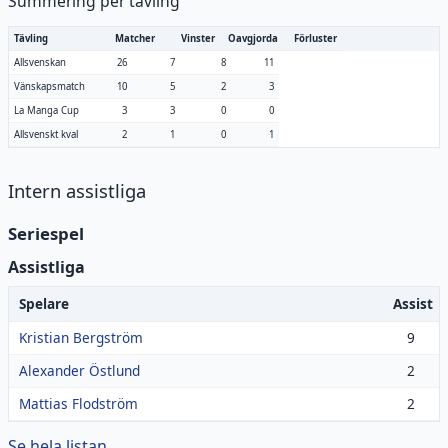
Summering per tävling
Tävling
Matcher
Vinster
Oavgjorda
Förluster
Allsvenskan
26
7
8
11
Vänskapsmatch
10
5
2
3
La Manga Cup
3
3
0
0
Allsvenskt kval
2
1
0
1
Intern assistliga
Seriespel
Assistliga
Spelare
Assist
Kristian Bergström
9
Alexander Östlund
2
Mattias Flodström
2
Se hela listan