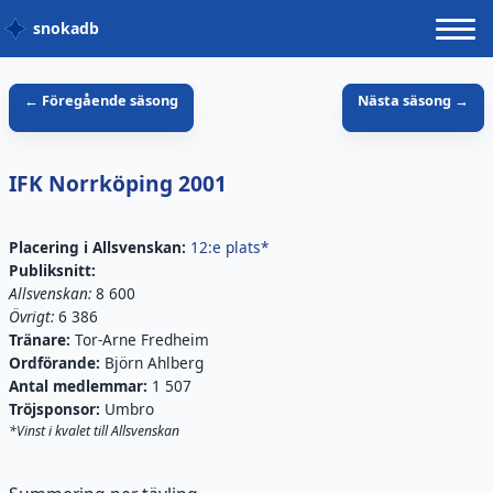
snokadb
← Föregående säsong
Nästa säsong →
IFK Norrköping
2001
Placering i
Allsvenskan
:
12:e plats*
Publiksnitt:
Allsvenskan
:
8 600
Övrigt:
6 386
Tränare:
Tor-Arne Fredheim
Ordförande:
Björn Ahlberg
Antal medlemmar:
1 507
Tröjsponsor:
Umbro
*Vinst i kvalet till Allsvenskan