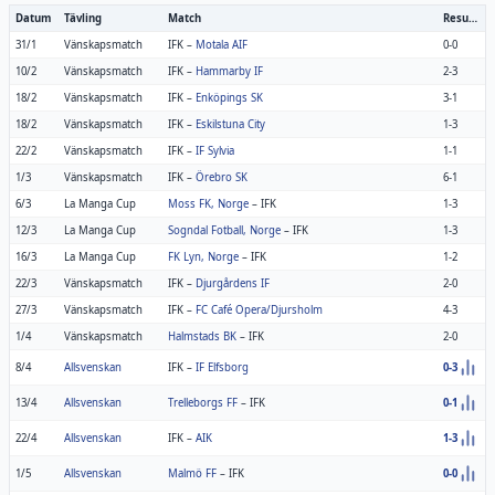
Datum
Tävling
Match
Resultat
31/1
Vänskapsmatch
IFK
–
Motala AIF
0-0
10/2
Vänskapsmatch
IFK
–
Hammarby IF
2-3
18/2
Vänskapsmatch
IFK
–
Enköpings SK
3-1
18/2
Vänskapsmatch
IFK
–
Eskilstuna City
1-3
22/2
Vänskapsmatch
IFK
–
IF Sylvia
1-1
1/3
Vänskapsmatch
IFK
–
Örebro SK
6-1
6/3
La Manga Cup
Moss FK, Norge
–
IFK
1-3
12/3
La Manga Cup
Sogndal Fotball, Norge
–
IFK
1-3
16/3
La Manga Cup
FK Lyn, Norge
–
IFK
1-2
22/3
Vänskapsmatch
IFK
–
Djurgårdens IF
2-0
27/3
Vänskapsmatch
IFK
–
FC Café Opera/Djursholm
4-3
1/4
Vänskapsmatch
Halmstads BK
–
IFK
2-0
8/4
Allsvenskan
IFK
–
IF Elfsborg
0-3
13/4
Allsvenskan
Trelleborgs FF
–
IFK
0-1
22/4
Allsvenskan
IFK
–
AIK
1-3
1/5
Allsvenskan
Malmö FF
–
IFK
0-0