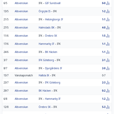
6/5
Allsvenskan
IFK
–
GIF Sundsvall
0-0
13/5
Allsvenskan
Örgryte IS
–
IFK
1-2
21/5
Allsvenskan
IFK
–
Helsingborgs IF
1-1
27/5
Allsvenskan
Halmstads BK
–
IFK
4-0
11/6
Allsvenskan
IFK
–
Örebro SK
1-5
17/6
Allsvenskan
Hammarby IF
–
IFK
1-1
24/6
Allsvenskan
IFK
–
BK Häcken
1-1
3/7
Allsvenskan
IFK Göteborg
–
IFK
2-1
8/7
Allsvenskan
IFK
–
Djurgårdens IF
2-0
15/7
Vänskapsmatch
Hallsta IK
–
IFK
0-7
23/7
Allsvenskan
IFK
–
IFK Göteborg
2-3
29/7
Allsvenskan
BK Häcken
–
IFK
0-2
6/8
Allsvenskan
IFK
–
Hammarby IF
1-2
12/8
Allsvenskan
Örebro SK
–
IFK
5-3