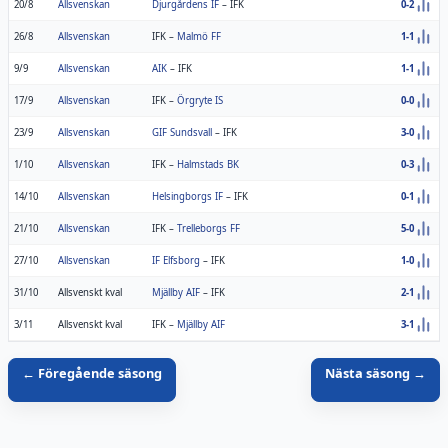
20/8
Allsvenskan
Djurgårdens IF
–
IFK
0-2
26/8
Allsvenskan
IFK
–
Malmö FF
1-1
9/9
Allsvenskan
AIK
–
IFK
1-1
17/9
Allsvenskan
IFK
–
Örgryte IS
0-0
23/9
Allsvenskan
GIF Sundsvall
–
IFK
3-0
1/10
Allsvenskan
IFK
–
Halmstads BK
0-3
14/10
Allsvenskan
Helsingborgs IF
–
IFK
0-1
21/10
Allsvenskan
IFK
–
Trelleborgs FF
5-0
27/10
Allsvenskan
IF Elfsborg
–
IFK
1-0
31/10
Allsvenskt kval
Mjällby AIF
–
IFK
2-1
3/11
Allsvenskt kval
IFK
–
Mjällby AIF
3-1
← Föregående säsong
Nästa säsong →