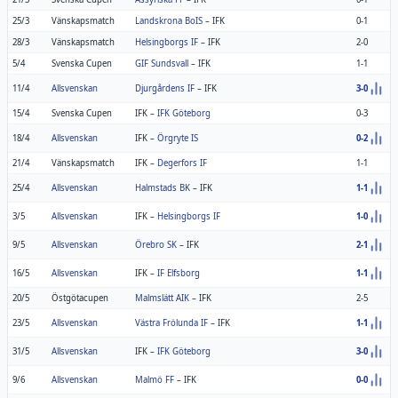
25/3
Vänskapsmatch
Landskrona BoIS
–
IFK
0-1
28/3
Vänskapsmatch
Helsingborgs IF
–
IFK
2-0
5/4
Svenska Cupen
GIF Sundsvall
–
IFK
1-1
11/4
Allsvenskan
Djurgårdens IF
–
IFK
3-0
15/4
Svenska Cupen
IFK
–
IFK Göteborg
0-3
18/4
Allsvenskan
IFK
–
Örgryte IS
0-2
21/4
Vänskapsmatch
IFK
–
Degerfors IF
1-1
25/4
Allsvenskan
Halmstads BK
–
IFK
1-1
3/5
Allsvenskan
IFK
–
Helsingborgs IF
1-0
9/5
Allsvenskan
Örebro SK
–
IFK
2-1
16/5
Allsvenskan
IFK
–
IF Elfsborg
1-1
20/5
Östgötacupen
Malmslätt AIK
–
IFK
2-5
23/5
Allsvenskan
Västra Frölunda IF
–
IFK
1-1
31/5
Allsvenskan
IFK
–
IFK Göteborg
3-0
9/6
Allsvenskan
Malmö FF
–
IFK
0-0