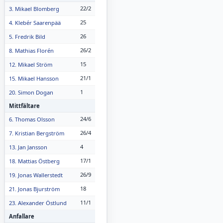
22/2
3. Mikael Blomberg
25
4. Klebér Saarenpää
26
5. Fredrik Bild
26/2
8. Mathias Florén
15
12. Mikael Ström
21/1
15. Mikael Hansson
1
20. Simon Dogan
Mittfältare
24/6
6. Thomas Olsson
26/4
7. Kristian Bergström
4
13. Jan Jansson
17/1
18. Mattias Östberg
26/9
19. Jonas Wallerstedt
18
21. Jonas Bjurström
11/1
23. Alexander Östlund
Anfallare