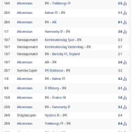
14/6
Allsvenskan
IFK
–
Trelleborgs FF
2-5
20/6
Allsvenskan
Kalmar FF
–
IFK
1-1
28/6
Allsvenskan
IFK
–
AIK
0-1
1/7
Allsvenskan
Hammarby IF
–
IFK
3-0
10/7
Vänskapsmatch
Kombinationslag Tjust
–
IFK
0-3
10/7
Vänskapsmatch
Kombinationslag Västerviklag
–
IFK
0-7
13/7
Vänskapsmatch
IFK
–
Barnsley FC, England
2-1
19/7
Allsvenskan
AIK
–
IFK
2-0
25/7
Svenska Cupen
IFK Eskilstuna
–
IFK
3-2
1/8
Allsvenskan
IFK
–
Kalmar FF
4-2
9/8
Allsvenskan
IF Elfsborg
–
IFK
2-1
15/8
Allsvenskan
IFK
–
Örebro SK
1-0
23/8
Allsvenskan
IFK
–
Hammarby IF
3-2
24/8
Östgötacupen
Hjulsbro IK
–
IFK
6-4
29/8
Allsvenskan
Trelleborgs FF
–
IFK
0-4