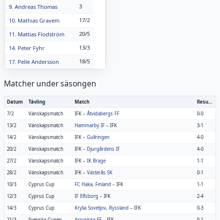
3
9. Andreas Thomas
17/2
10. Mathias Gravem
20/5
11. Mattias Flodström
13/3
14. Peter Fyhr
18/5
17. Pelle Andersson
Matcher under säsongen
Datum
Tävling
Match
Resultat
7/2
Vänskapsmatch
IFK
–
Åtvidabergs FF
0-0
13/2
Vänskapsmatch
Hammarby IF
–
IFK
3-1
14/2
Vänskapsmatch
IFK
–
Gullringen
4-0
20/2
Vänskapsmatch
IFK
–
Djurgårdens IF
4-0
27/2
Vänskapsmatch
IFK
–
IK Brage
1-1
28/2
Vänskapsmatch
IFK
–
Västerås SK
0-1
10/3
Cyprus Cup
FC Haka, Finland
–
IFK
1-1
12/3
Cyprus Cup
IF Elfsborg
–
IFK
2-4
14/3
Cyprus Cup
Krylia Sovetjov, Ryssland
–
IFK
0-3
21/3
Svenska Cupen
Assyriska FF
–
IFK
0-1