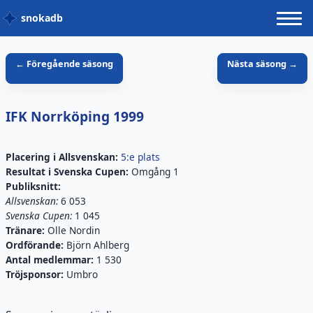
snokadb
← Föregående säsong
Nästa säsong →
IFK Norrköping
1999
Placering i
Allsvenskan
:
5:e plats
Resultat i
Svenska Cupen
:
Omgång 1
Publiksnitt:
Allsvenskan
:
6 053
Svenska Cupen:
1 045
Tränare:
Olle Nordin
Ordförande:
Björn Ahlberg
Antal medlemmar:
1 530
Tröjsponsor:
Umbro