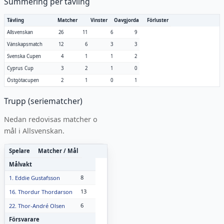
Summering per tävling
Tävling
Matcher
Vinster
Oavgjorda
Förluster
Allsvenskan
26
11
6
9
Vänskapsmatch
12
6
3
3
Svenska Cupen
4
1
1
2
Cyprus Cup
3
2
1
0
Östgötacupen
2
1
0
1
Trupp (seriematcher)
Nedan redovisas matcher o
mål i
Allsvenskan
.
Spelare
Matcher / Mål
Målvakt
8
1. Eddie Gustafsson
13
16. Thordur Thordarson
6
22. Thor-André Olsen
Försvarare