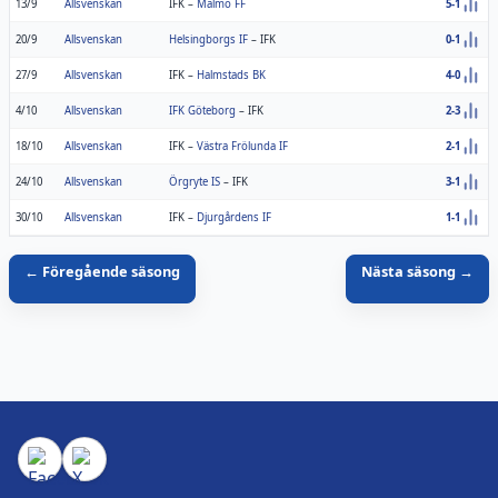
13/9
Allsvenskan
IFK
–
Malmö FF
5-1
20/9
Allsvenskan
Helsingborgs IF
–
IFK
0-1
27/9
Allsvenskan
IFK
–
Halmstads BK
4-0
4/10
Allsvenskan
IFK Göteborg
–
IFK
2-3
18/10
Allsvenskan
IFK
–
Västra Frölunda IF
2-1
24/10
Allsvenskan
Örgryte IS
–
IFK
3-1
30/10
Allsvenskan
IFK
–
Djurgårdens IF
1-1
← Föregående säsong
Nästa säsong →