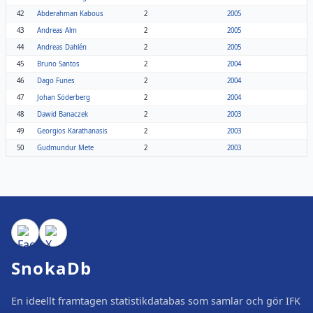
42
Abderahman Kabous
2
2005
43
Andreas Alm
2
2005
44
Andreas Dahlén
2
2005
45
Bruno Santos
2
2004
46
Dago Funes
2
2004
47
Johan Söderberg
2
2004
48
Dawid Banaczek
2
2003
49
Georgios Karathanasis
2
2003
50
Gudmundur Mete
2
2003
SnokaDb
En ideellt framtagen statistikdatabas som samlar och gör IFK