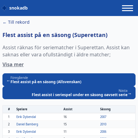
snokadb
← Till rekord
Flest assist på en säsong (Superettan)
Assist räknas för seriematcher i Superettan. Assist kan
saknas eller vara ofullständigt i äldre matcher;
definitionen av assist har också varierat över tid.
Visa mer
Föregående
←
Flest assist på en säsong (Allsvenskan)
Nästa
→
Flest assist i seriespel under en säsong oavsett serie
#
Spelare
Assist
Säsong
1
Eirik Dybendal
16
2007
2
Daniel Bamberg
15
2010
3
Eirik Dybendal
11
2006