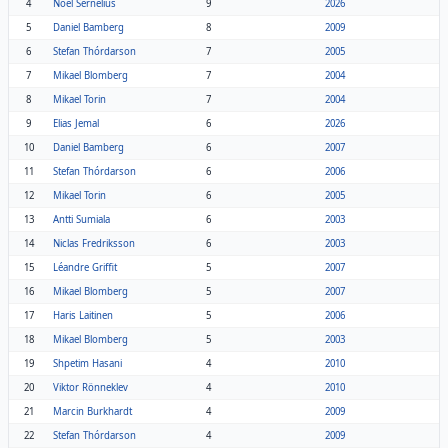
4
Noel Sernelius
9
2026
5
Daniel Bamberg
8
2009
6
Stefan Thórdarson
7
2005
7
Mikael Blomberg
7
2004
8
Mikael Torin
7
2004
9
Elias Jemal
6
2026
10
Daniel Bamberg
6
2007
11
Stefan Thórdarson
6
2006
12
Mikael Torin
6
2005
13
Antti Sumiala
6
2003
14
Niclas Fredriksson
6
2003
15
Léandre Griffit
5
2007
16
Mikael Blomberg
5
2007
17
Haris Laitinen
5
2006
18
Mikael Blomberg
5
2003
19
Shpetim Hasani
4
2010
20
Viktor Rönneklev
4
2010
21
Marcin Burkhardt
4
2009
22
Stefan Thórdarson
4
2009