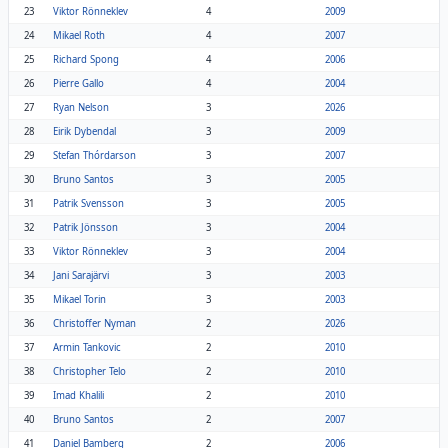
23
Viktor Rönneklev
4
2009
24
Mikael Roth
4
2007
25
Richard Spong
4
2006
26
Pierre Gallo
4
2004
27
Ryan Nelson
3
2026
28
Eirik Dybendal
3
2009
29
Stefan Thórdarson
3
2007
30
Bruno Santos
3
2005
31
Patrik Svensson
3
2005
32
Patrik Jönsson
3
2004
33
Viktor Rönneklev
3
2004
34
Jani Sarajärvi
3
2003
35
Mikael Torin
3
2003
36
Christoffer Nyman
2
2026
37
Armin Tankovic
2
2010
38
Christopher Telo
2
2010
39
Imad Khalili
2
2010
40
Bruno Santos
2
2007
41
Daniel Bamberg
2
2006