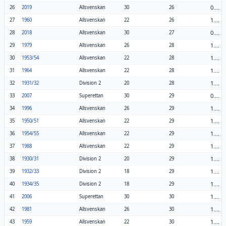
0.87
26
2019
Allsvenskan
30
26
1.18
27
1960
Allsvenskan
22
26
0.90
28
2018
Allsvenskan
30
27
1.08
29
1979
Allsvenskan
26
28
1.27
30
1953/54
Allsvenskan
22
28
1.27
31
1964
Allsvenskan
22
28
1.40
32
1931/32
Division 2
20
28
0.97
33
2007
Superettan
30
29
1.12
34
1996
Allsvenskan
26
29
1.32
35
1950/51
Allsvenskan
22
29
1.32
36
1954/55
Allsvenskan
22
29
1.32
37
1988
Allsvenskan
22
29
1.45
38
1930/31
Division 2
20
29
1.61
39
1932/33
Division 2
18
29
1.61
40
1934/35
Division 2
18
29
1.00
41
2006
Superettan
30
30
1.15
42
1981
Allsvenskan
26
30
1.36
43
1959
Allsvenskan
22
30