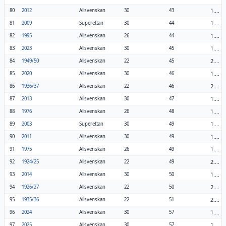
1.43
80
2012
Allsvenskan
30
43
1.47
81
2009
Superettan
30
44
1.69
82
1995
Allsvenskan
26
44
1.50
83
2023
Allsvenskan
30
45
2.05
84
1949/50
Allsvenskan
22
45
1.53
85
2020
Allsvenskan
30
46
2.09
86
1936/37
Allsvenskan
22
46
1.57
87
2013
Allsvenskan
30
47
1.85
88
1976
Allsvenskan
26
48
1.63
89
2003
Superettan
30
49
1.63
90
2011
Allsvenskan
30
49
1.88
91
1975
Allsvenskan
26
49
2.23
92
1924/25
Allsvenskan
22
49
1.67
93
2014
Allsvenskan
30
50
2.27
94
1926/27
Allsvenskan
22
50
2.32
95
1935/36
Allsvenskan
22
51
1.90
96
2024
Allsvenskan
30
57
1.90
97
2025
Allsvenskan
30
57