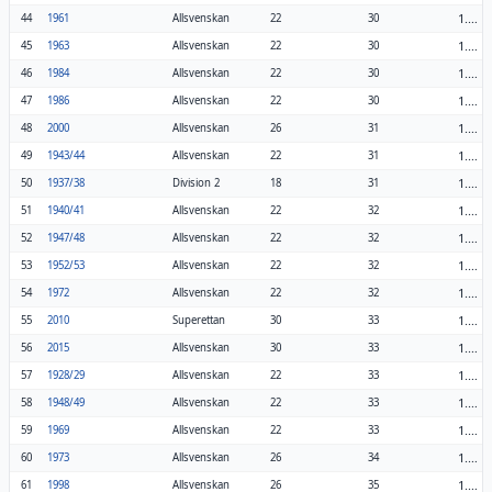
1.36
44
1961
Allsvenskan
22
30
1.36
45
1963
Allsvenskan
22
30
1.36
46
1984
Allsvenskan
22
30
1.36
47
1986
Allsvenskan
22
30
1.19
48
2000
Allsvenskan
26
31
1.41
49
1943/44
Allsvenskan
22
31
1.72
50
1937/38
Division 2
18
31
1.45
51
1940/41
Allsvenskan
22
32
1.45
52
1947/48
Allsvenskan
22
32
1.45
53
1952/53
Allsvenskan
22
32
1.45
54
1972
Allsvenskan
22
32
1.10
55
2010
Superettan
30
33
1.10
56
2015
Allsvenskan
30
33
1.50
57
1928/29
Allsvenskan
22
33
1.50
58
1948/49
Allsvenskan
22
33
1.50
59
1969
Allsvenskan
22
33
1.31
60
1973
Allsvenskan
26
34
1.35
61
1998
Allsvenskan
26
35