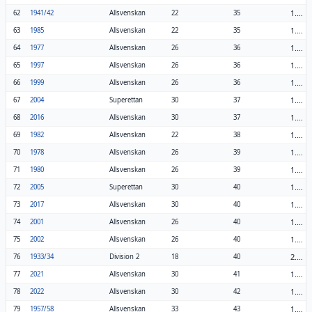
1.59
62
1941/42
Allsvenskan
22
35
1.59
63
1985
Allsvenskan
22
35
1.38
64
1977
Allsvenskan
26
36
1.38
65
1997
Allsvenskan
26
36
1.38
66
1999
Allsvenskan
26
36
1.23
67
2004
Superettan
30
37
1.23
68
2016
Allsvenskan
30
37
1.73
69
1982
Allsvenskan
22
38
1.50
70
1978
Allsvenskan
26
39
1.50
71
1980
Allsvenskan
26
39
1.33
72
2005
Superettan
30
40
1.33
73
2017
Allsvenskan
30
40
1.54
74
2001
Allsvenskan
26
40
1.54
75
2002
Allsvenskan
26
40
2.22
76
1933/34
Division 2
18
40
1.37
77
2021
Allsvenskan
30
41
1.40
78
2022
Allsvenskan
30
42
1.30
79
1957/58
Allsvenskan
33
43