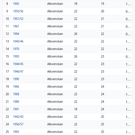
1.06
8
1992
Allsvenskan
18
19
0.91
9
1955/56
Allsvenskan
22
20
0.95
10
1951/52
Allsvenskan
22
21
0.95
11
1967
Allsvenskan
22
21
0.85
12
1994
Allsvenskan
26
22
1.00
13
1945/46
Allsvenskan
22
22
1.00
14
1970
Allsvenskan
22
22
0.88
15
1993
Allsvenskan
26
23
1.05
16
1944/45
Allsvenskan
22
23
1.05
17
1946/47
Allsvenskan
22
23
1.05
18
1990
Allsvenskan
22
23
1.09
19
1966
Allsvenskan
22
24
1.09
20
1968
Allsvenskan
22
24
1.09
21
1989
Allsvenskan
22
24
1.33
22
1991
Allsvenskan
18
24
1.14
23
1942/43
Allsvenskan
22
25
1.14
24
1956/57
Allsvenskan
22
25
1.14
25
1965
Allsvenskan
22
25