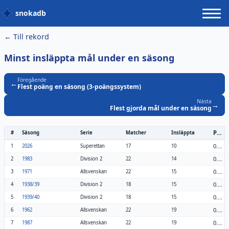
snokadb
← Till rekord
Minst insläppta mål under en säsong
Föregående
←
Flest poäng en säsong (3-poängssystem)
Nästa
→
Flest gjorda mål under en säsong
Per match
#
Säsong
Serie
Matcher
Insläppta
0.59
1
2026
Superettan
17
10
0.64
2
1983
Division 2
22
14
0.68
3
1971
Allsvenskan
22
15
0.83
4
1938/39
Division 2
18
15
0.83
5
1939/40
Division 2
18
15
0.86
6
1962
Allsvenskan
22
19
0.86
7
1987
Allsvenskan
22
19