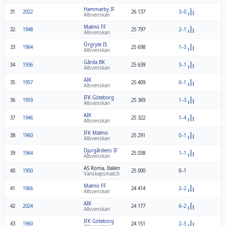
Hammarby IF
31
2022
26 137
3–0
Allsvenskan
Malmö FF
32
1948
25 797
2–1
Allsvenskan
Örgryte IS
33
1964
25 698
1–3
Allsvenskan
Gårda BK
34
1936
25 639
3–1
Allsvenskan
AIK
35
1957
25 409
0–1
Allsvenskan
IFK Göteborg
36
1959
25 369
1–3
Allsvenskan
AIK
37
1946
25 322
1–4
Allsvenskan
IFK Malmö
38
1960
25 291
0–1
Allsvenskan
Djurgårdens IF
39
1964
25 038
1–1
Allsvenskan
AS Roma, Italien
40
1950
25 000
0–1
Vänskapsmatch
Malmö FF
41
1966
24 414
2–2
Allsvenskan
AIK
42
2024
24 177
6–2
Allsvenskan
IFK Göteborg
43
1960
24 151
2–5