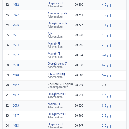
Degerfors IF
82
1962
20 800
4–0
Allsvenskan
Åtvidabergs FF
83
1972
20 791
1–2
Allsvenskan
Djurgårdens IF
84
2025
20 727
1–1
Allsvenskan
AIK
85
1951
20 678
1–3
Allsvenskan
Malmö FF
86
1964
20 656
2–0
Allsvenskan
Malmö FF
87
1952
20 624
2–1
Allsvenskan
Djurgårdens IF
88
1950
20 578
0–3
Allsvenskan
IFK Göteborg
89
1948
20 560
1–2
Allsvenskan
Chelsea FC, England
90
1947
20 522
4–1
Vänskapsmatch
Djurgårdens IF
91
1957
20 521
2–4
Allsvenskan
Malmö FF
92
2015
20 520
0–2
Allsvenskan
Djurgårdens IF
93
1947
20 466
3–2
Allsvenskan
Degerfors IF
94
1963
20 447
2–0
Allsvenskan