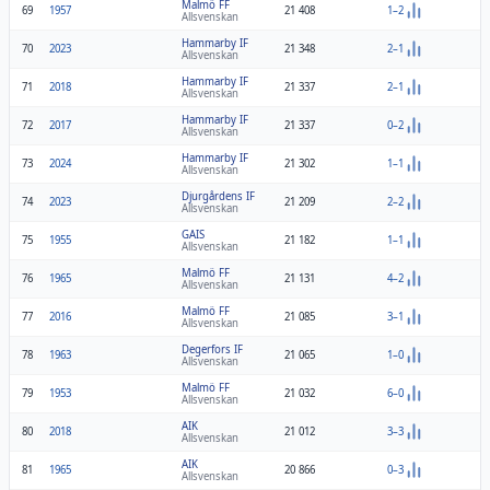
Malmö FF
69
1957
21 408
1–2
Allsvenskan
Hammarby IF
70
2023
21 348
2–1
Allsvenskan
Hammarby IF
71
2018
21 337
2–1
Allsvenskan
Hammarby IF
72
2017
21 337
0–2
Allsvenskan
Hammarby IF
73
2024
21 302
1–1
Allsvenskan
Djurgårdens IF
74
2023
21 209
2–2
Allsvenskan
GAIS
75
1955
21 182
1–1
Allsvenskan
Malmö FF
76
1965
21 131
4–2
Allsvenskan
Malmö FF
77
2016
21 085
3–1
Allsvenskan
Degerfors IF
78
1963
21 065
1–0
Allsvenskan
Malmö FF
79
1953
21 032
6–0
Allsvenskan
AIK
80
2018
21 012
3–3
Allsvenskan
AIK
81
1965
20 866
0–3
Allsvenskan