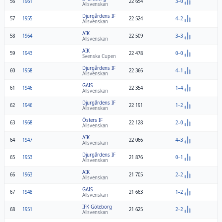
56
1961
22 654
3–0
Allsvenskan
Djurgårdens IF
57
1955
22 524
4–2
Allsvenskan
AIK
58
1964
22 509
3–3
Allsvenskan
AIK
59
1943
22 478
0–0
Svenska Cupen
Djurgårdens IF
60
1958
22 366
4–1
Allsvenskan
GAIS
61
1946
22 354
1–4
Allsvenskan
Djurgårdens IF
62
1946
22 191
1–2
Allsvenskan
Östers IF
63
1968
22 128
2–0
Allsvenskan
AIK
64
1947
22 066
4–3
Allsvenskan
Djurgårdens IF
65
1953
21 876
0–1
Allsvenskan
AIK
66
1963
21 705
2–2
Allsvenskan
GAIS
67
1948
21 663
1–2
Allsvenskan
IFK Göteborg
68
1951
21 625
2–2
Allsvenskan