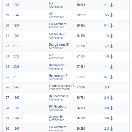
AIK
18
1950
30 063
2–1
Allsvenskan
AIK
19
1947
29 997
2–5
Allsvenskan
IFK Göteborg
20
1951
29 886
0–1
Allsvenskan
IFK Göteborg
21
1964
28 490
1–5
Allsvenskan
Djurgårdens IF
22
2013
27 798
1–2
Allsvenskan
AIK
23
2022
27 561
1–0
Allsvenskan
Hammarby IF
24
2025
27 431
1–1
Allsvenskan
Hammarby IF
25
2015
27 011
0–1
Allsvenskan
Charlton Athletic FC, England
26
1946
27 000
2–3
Vänskapsmatch
Djurgårdens IF
27
1962
26 791
2–0
Allsvenskan
IFK Göteborg
28
1958
26 503
3–0
Allsvenskan
Örgryte IS
29
1961
26 398
2–0
Allsvenskan
IFK Göteborg
30
1961
26 390
2–3
Allsvenskan