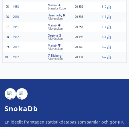
Malmö FF
95
1953
20 339
3–2
Svenska Cupen
Hammarby IF
96
2016
20 335
1–1
Allsvenskan
Malmö FF
97
1951
20 255
1–1
Allsvenskan
Örgryte IS
98
1962
20 192
1–1
Allsvenskan
Malmö FF
99
2017
20 145
1–2
Allsvenskan
IF Elfsborg
100
1962
20 131
1–2
Allsvenskan
SnokaDb
En ideellt framtagen statistikdatabas som samlar och gör IFK
Norrköpings fotbollshistoria lättillgänglig. Här kan du hitta