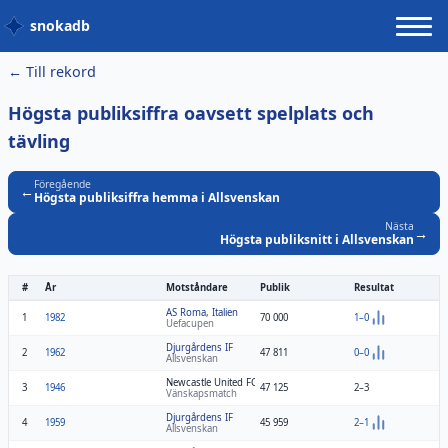
snokadb
← Till rekord
Högsta publiksiffra oavsett spelplats och
tävling
Föregående
←
Högsta publiksiffra hemma i Allsvenskan
Nästa
→
Högsta publiksnitt i Allsvenskan
#
År
Motståndare
Publik
Resultat
AS Roma, Italien
1
1982
70 000
1–0
Uefacupen
Djurgårdens IF
2
1962
47 811
0–0
Allsvenskan
Newcastle United FC, England
3
1946
47 125
2–3
Vänskapsmatch
Djurgårdens IF
4
1959
45 959
2–1
Allsvenskan