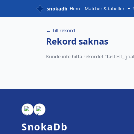
snokadb
Hem
Matcher & tabeller
← Till rekord
Rekord saknas
Kunde inte hitta rekordet "
fastest_goa
SnokaDb