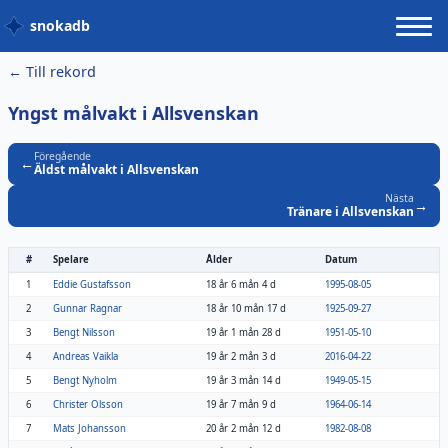
snokadb
← Till rekord
Yngst målvakt i Allsvenskan
Föregående
←
Äldst målvakt i Allsvenskan
Nästa
→
Tränare i Allsvenskan
#
Spelare
Ålder
Datum
1
Eddie Gustafsson
18 år 6 mån 4 d
1995-08-05
2
Gunnar Ragnar
18 år 10 mån 17 d
1925-09-27
3
Bengt Nilsson
19 år 1 mån 28 d
1951-05-10
4
Andreas Vaikla
19 år 2 mån 3 d
2016-04-22
5
Bengt Nyholm
19 år 3 mån 14 d
1949-05-15
6
Christer Olsson
19 år 7 mån 9 d
1964-06-14
7
Mats Johansson
20 år 2 mån 12 d
1982-08-08