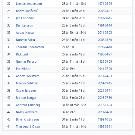
27
Lennart Andersson
23 år 11 mån 10 d
1971-05-09
28
Balázs Rabóczkí
24 år 2 mån 28 d
2002-04-07
29
Jan Connman
24 år 9 mån 20 d
1967-08-15
30
Dan Larsson
25 år 6 mån 15 d
1984-04-14
31
Abbas Hassan
25 år 10 mån 24 d
2011-04-03
32
Nuredin Bakiu
26 år 2 mån 11 d
2008-03-30
33
Thordur Thordarson
27 år 8 d
1999-04-18
34
Dick Last
27 år 2 mån 18 d
1996-04-21
35
Gunnar Persson
27 år 11 mån 8 d
1929-09-29
36
Per Nilsson
29 år 19 d
1941-07-20
37
Anders Wikström
29 år 3 mån 19 d
2011-04-03
38
Marcus Sahlman
29 år 8 mån 13 d
2014-09-15
39
Oscar Jansson
30 år 3 mån 18 d
2021-04-11
40
Michael Langer
31 år 6 mån 24 d
2016-07-30
41
Andreas Lindberg
31 år 10 mån 22 d
2012-11-04
42
Niklas Westberg
32 år 29 d
2011-04-30
43
Birkir Kristinsson
34 år 2 mån 11 d
1998-10-25
44
Thor-André Olsen
34 år 11 mån 14 d
1999-04-11