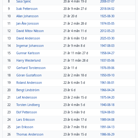
8
Sasá Sjanic
20 år 4 mån 19 d
2008-07-07
9
Isak Pettersson
20 år 9 mån 27 d
2018-04-02
10
Allan Johansson
21 år 20 d
1925-08-30
11
Jan-Åke Jonsson
21 år 2 mån 28 d
1974-05-05
12
David Mitov Nilsson
21 år 4 mån 11 d
2012-05-23
13
David Andersson
21 år 6 mån 13 d
2025-03-30
14
Ingemar Johansson
21 år 9 mån 8 d
1947-08-03
15
Gunnar Karlsson
21 år 11 mån 27 d
1958-04-27
16
Harry Westerlund
21 år 11 mån 28 d
1937-05-06
17
Gerhard Torstensson
22 år 11 d
1976-09-06
18
Göran Gustafsson
22 år 2 mån 18 d
1950-09-10
19
Roland Andersson
22 år 6 mån 5 d
1961-06-01
20
Bengt Lindström
23 år 6 d
1966-04-24
21
Leif Andersson
23 år 2 mån 15 d
1975-04-20
22
Torsten Lindberg
23 år 4 mån 5 d
1940-08-18
23
Elof Pettersson
23 år 5 mån 9 d
1924-08-03
24
Lars Eriksson
23 år 6 mån 17 d
1989-04-08
25
Jan Eriksson
23 år 7 mån 19 d
1991-04-13
26
Thomas Andersson
23 år 9 mån 15 d
1986-06-29