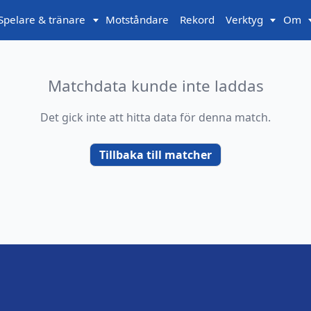
Spelare & tränare
Motståndare
Rekord
Verktyg
Om
Matchdata kunde inte laddas
Det gick inte att hitta data för denna match.
Tillbaka till matcher