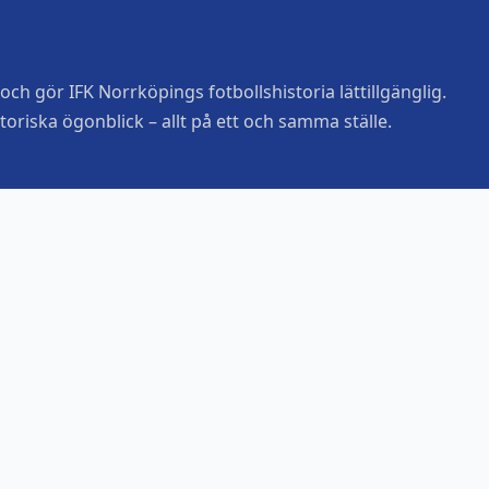
ch gör IFK Norrköpings fotbollshistoria lättillgänglig.
toriska ögonblick – allt på ett och samma ställe.