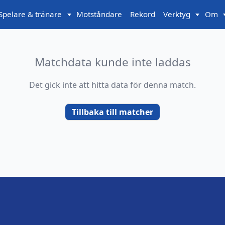
Spelare & tränare
Motståndare
Rekord
Verktyg
Om
Matchdata kunde inte laddas
Det gick inte att hitta data för denna match.
Tillbaka till matcher