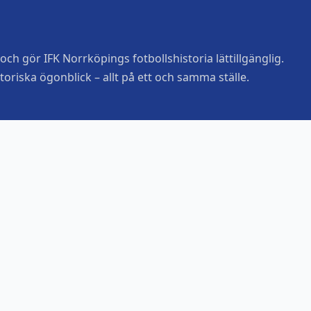
ch gör IFK Norrköpings fotbollshistoria lättillgänglig.
toriska ögonblick – allt på ett och samma ställe.