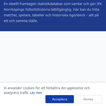
En ideellt framtagen statistikdatabas som samlar och gör IFK
Norrköpings fotbollshistoria lättillgänglig. Här kan du hitta
matcher, spelare, tabeller och historiska ögonblick – allt på
ett och samma ställe.
Vi använder cookies för att förbättra din upplevelse och
analysera trafik.
Läs mer
Acceptera
Avvisa