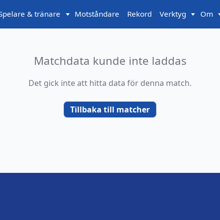
Spelare & tränare
Motståndare
Rekord
Verktyg
Om
Matchdata kunde inte laddas
Det gick inte att hitta data för denna match.
Tillbaka till matcher