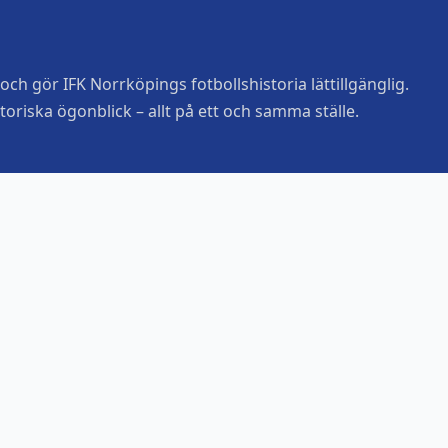
ch gör IFK Norrköpings fotbollshistoria lättillgänglig.
toriska ögonblick – allt på ett och samma ställe.