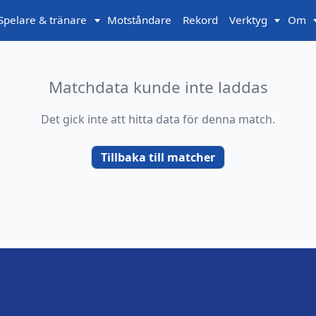
Spelare & tränare
Motståndare
Rekord
Verktyg
Om
Matchdata kunde inte laddas
Det gick inte att hitta data för denna match.
Tillbaka till matcher