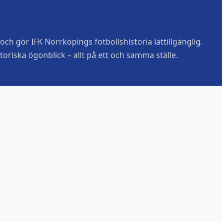
ch gör IFK Norrköpings fotbollshistoria lättillgänglig.
toriska ögonblick – allt på ett och samma ställe.