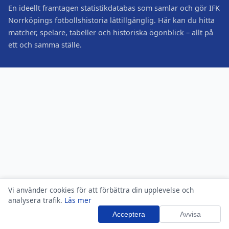
En ideellt framtagen statistikdatabas som samlar och gör IFK
Norrköpings fotbollshistoria lättillgänglig. Här kan du hitta
matcher, spelare, tabeller och historiska ögonblick – allt på
ett och samma ställe.
Vi använder cookies för att förbättra din upplevelse och
analysera trafik.
Läs mer
Acceptera
Avvisa