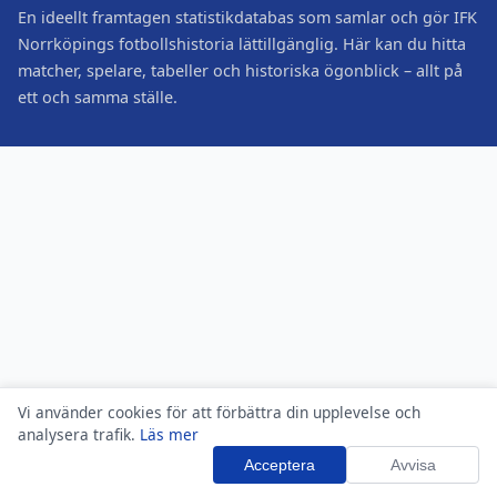
En ideellt framtagen statistikdatabas som samlar och gör IFK
Norrköpings fotbollshistoria lättillgänglig. Här kan du hitta
matcher, spelare, tabeller och historiska ögonblick – allt på
ett och samma ställe.
Vi använder cookies för att förbättra din upplevelse och
analysera trafik.
Läs mer
Acceptera
Avvisa