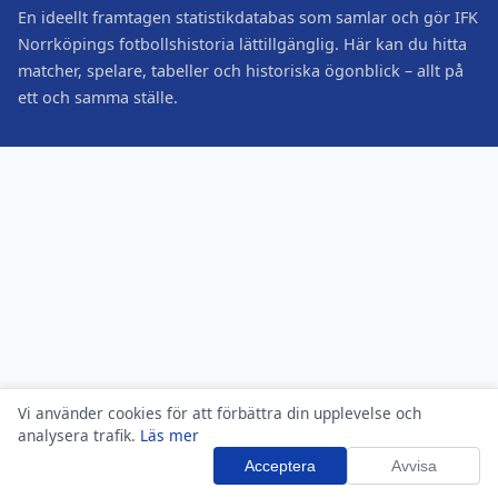
En ideellt framtagen statistikdatabas som samlar och gör IFK
Norrköpings fotbollshistoria lättillgänglig. Här kan du hitta
matcher, spelare, tabeller och historiska ögonblick – allt på
ett och samma ställe.
Vi använder cookies för att förbättra din upplevelse och
analysera trafik.
Läs mer
Acceptera
Avvisa